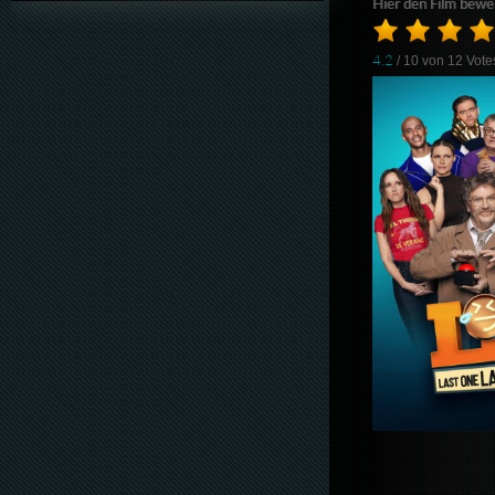
Hier den Film bewe
4.2
/ 10 von
12
Vote