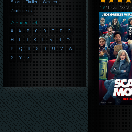
Sport
Thriller
Western
4.9
/ 10 von
438
Vot
Zeichentrick
Alphabetisch
#
A
B
C
D
E
F
G
H
I
J
K
L
M
N
O
P
Q
R
S
T
U
V
W
X
Y
Z