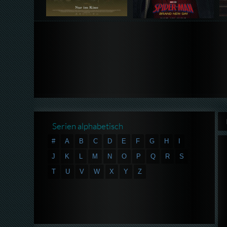
Serien alphabetisch
#
A
B
C
D
E
F
G
H
I
J
K
L
M
N
O
P
Q
R
S
T
U
V
W
X
Y
Z