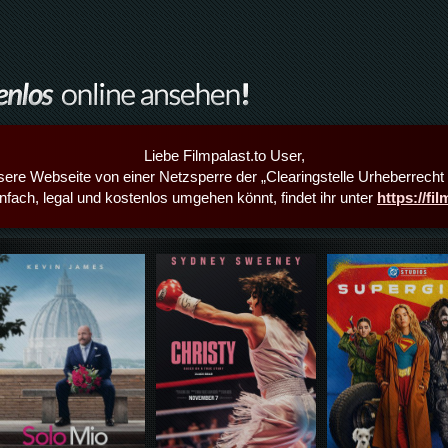
Liebe Filmpalast.to User,
sere Webseite von einer Netzsperre der „Clearingstelle Urheberrecht i
infach, legal und kostenlos umgehen könnt, findet ihr unter
https://fi
Details,Play
Details,Play
Details,Play