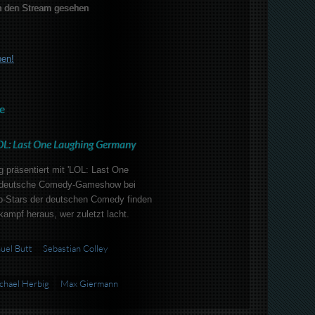
 den Stream gesehen
ben!
e
OL: Last One Laughing Germany
g präsentiert mit 'LOL: Last One
te deutsche Comedy-Gameshow bei
p-Stars der deutschen Comedy finden
kampf heraus, wer zuletzt lacht.
uel Butt
Sebastian Colley
chael Herbig
Max Giermann