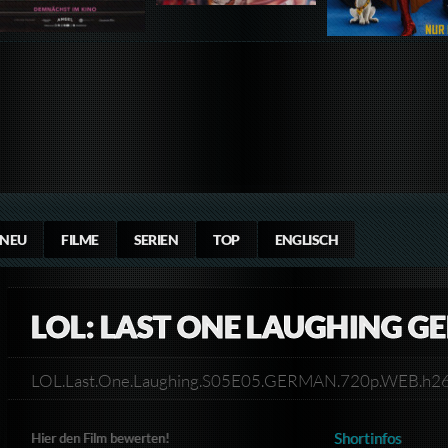
NEU
FILME
SERIEN
TOP
ENGLISCH
LOL: LAST ONE LAUGHING G
LOL.Last.One.Laughing.S05E05.GERMAN.720p.WEB.h
Shortinfos
Hier den Film bewerten!