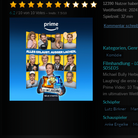
12390
Nutzer haben
Veröffentlicht: 2024
6.2
/ 10 von
10
Votes
– Imdb: 7.5/10
Spielzeit:
32 min
Kommentar schrei
Kategorien, Genr
Komödie
Filmhandlung –
L
S05E05
Michael Bully Herbi
Laughing' die ers
Prime Video: 10 To
im ultimativen Wett
Schöpfer
Lutz Birkner
Man
Schauspieler
Anke Engelke
Mi