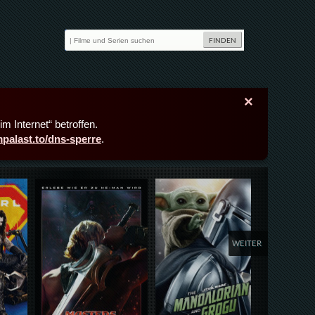
×
m Internet“ betroffen.
lmpalast.to/dns-sperre
.
Details,Play
Details,Play
Deta
WEITER