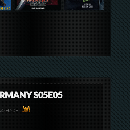
ERMANY S05E05
264-HAXE