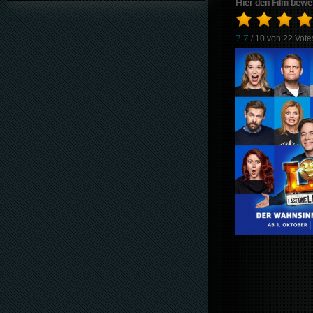
Hier den Film bewe
7.7
/ 10 von
22
Vote