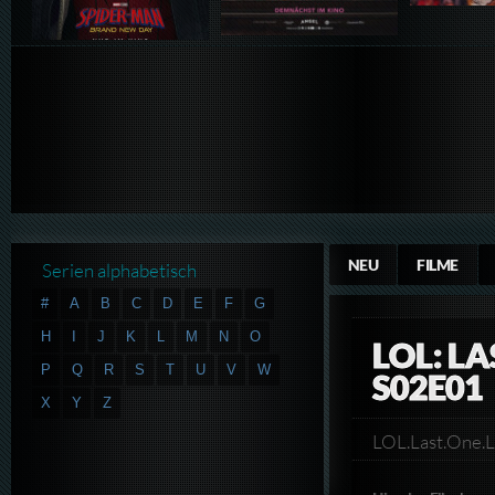
NEU
FILME
Serien alphabetisch
#
A
B
C
D
E
F
G
H
I
J
K
L
M
N
O
LOL: L
P
Q
R
S
T
U
V
W
S02E01
X
Y
Z
LOL.Last.One