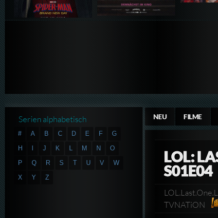
NEU
FILME
Serien alphabetisch
#
A
B
C
D
E
F
G
H
I
J
K
L
M
N
O
LOL: L
P
Q
R
S
T
U
V
W
S01E04
X
Y
Z
LOL.Last.One.
TVNATiON