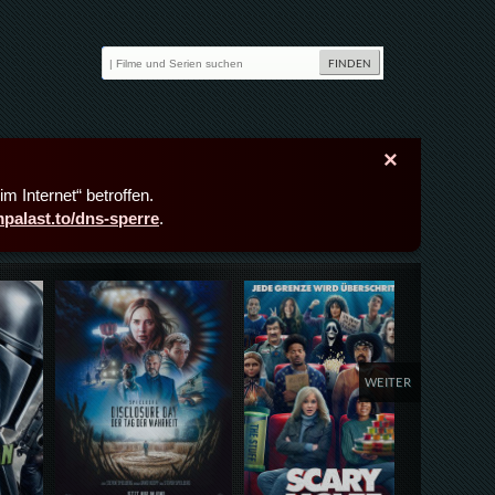
×
m Internet“ betroffen.
lmpalast.to/dns-sperre
.
Details,Play
Details,Play
Deta
WEITER