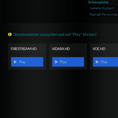
Schauspieler
Isabelle Huppert
Raphaël Personnaz
Streamanbieter aussuchen
und auf "Play" klicken!
FIRESTREAM HD
VIDARA HD
VOE HD
Play
Play
Play