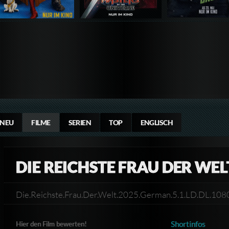
NEU
FILME
SERIEN
TOP
ENGLISCH
DIE REICHSTE FRAU DER WEL
Die.Reichste.Frau.Der.Welt.2025.German.5.1.LD.DL.1
Shortinfos
Hier den Film bewerten!