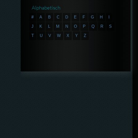
Alphabetisch
#
A
B
C
D
E
F
G
H
I
J
K
L
M
N
O
P
Q
R
S
T
U
V
W
X
Y
Z