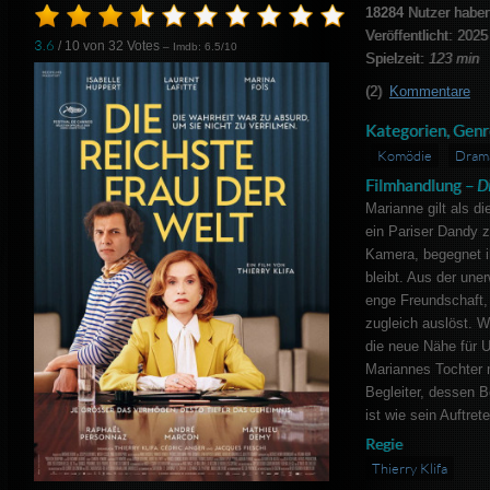
18284
Nutzer haben
Veröffentlicht: 2025
3.6
/ 10 von
32
Votes
– Imdb: 6.5/10
Spielzeit:
123 min
(2)
Kommentare
Kategorien, Genr
Komödie
Dram
Filmhandlung –
Di
Marianne gilt als di
ein Pariser Dandy 
Kamera, begegnet i
bleibt. Aus der un
enge Freundschaft, 
zugleich auslöst. Wä
die neue Nähe für 
Mariannes Tochter 
Begleiter, dessen B
ist wie sein Auftrete
Regie
Thierry Klifa