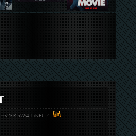
T
080p.WEB.h264-LiNEUP​