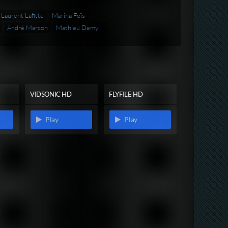
Laurent Lafitte
Marina Foïs
André Marcon
Mathieu Demy
VIDSONIC HD
FLYFILE HD
Play
Play