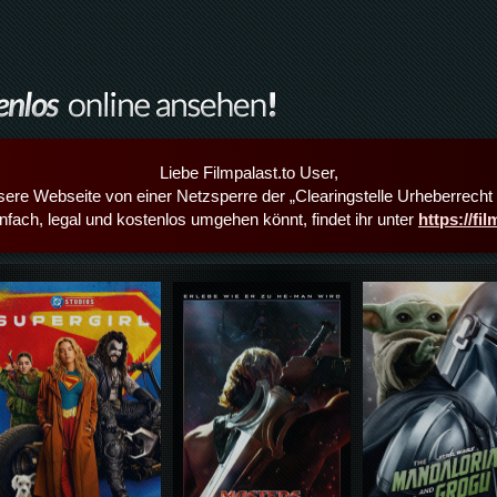
Liebe Filmpalast.to User,
sere Webseite von einer Netzsperre der „Clearingstelle Urheberrecht i
infach, legal und kostenlos umgehen könnt, findet ihr unter
https://fi
Details,Play
Details,Play
Details,Play