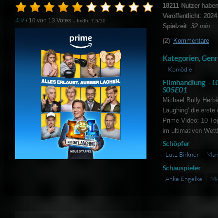
18211
Nutzer haben
Veröffentlicht: 2024
4.9
/ 10 von
13
Votes
– Imdb: 7.5/10
Spielzeit:
32 min
(2)
Kommentare
Kategorien, Genr
Komödie
Filmhandlung –
L
S05E01
Michael Bully Herbi
Laughing' die ers
Prime Video: 10 To
im ultimativen Wett
Schöpfer
Lutz Birkner
Man
Schauspieler
Anke Engelke
Mi