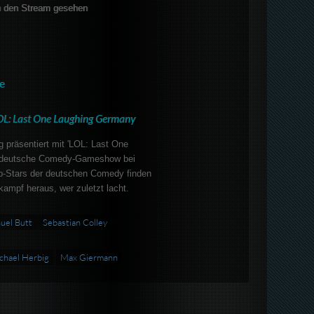
 den Stream gesehen
e
OL: Last One Laughing Germany
g präsentiert mit 'LOL: Last One
te deutsche Comedy-Gameshow bei
p-Stars der deutschen Comedy finden
kampf heraus, wer zuletzt lacht.
uel Butt
Sebastian Colley
chael Herbig
Max Giermann