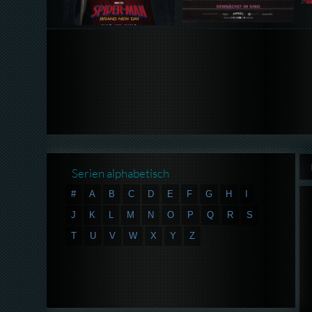
Serien alphabetisch
#
A
B
C
D
E
F
G
H
I
J
K
L
M
N
O
P
Q
R
S
T
U
V
W
X
Y
Z