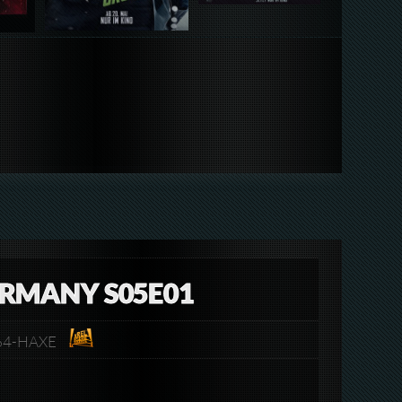
ERMANY S05E01
264-HAXE