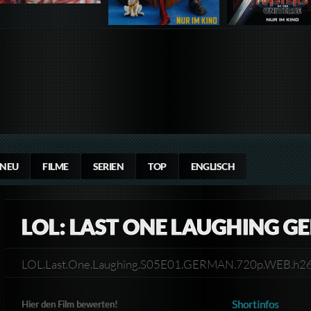
NEU
FILME
SERIEN
TOP
ENGLISCH
LOL: LAST ONE LAUGHING G
LOL.Last.One.Laughing.S05E01.GERMAN.720p.WEB.h
Shortinfos
Hier den Film bewerten!