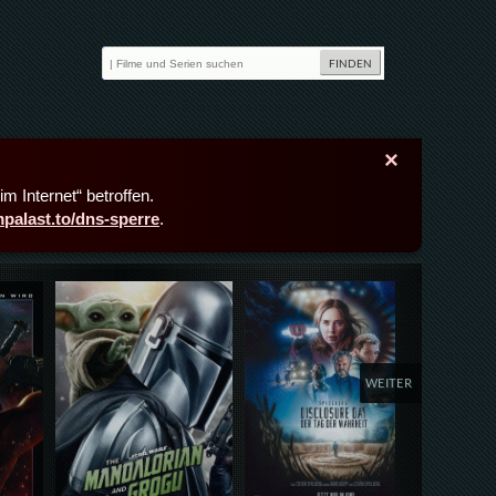
×
m Internet“ betroffen.
lmpalast.to/dns-sperre
.
Details,Play
Details,Play
Deta
WEITER