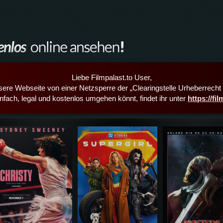
Liebe Filmpalast.to User,
sere Webseite von einer Netzsperre der „Clearingstelle Urheberrecht i
infach, legal und kostenlos umgehen könnt, findet ihr unter
https://fi
Details,Play
Details,Play
Details,Play