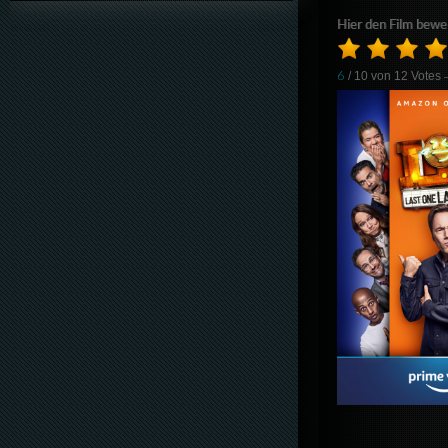
Hier den Film bewe
6
/ 10 von
12
Votes