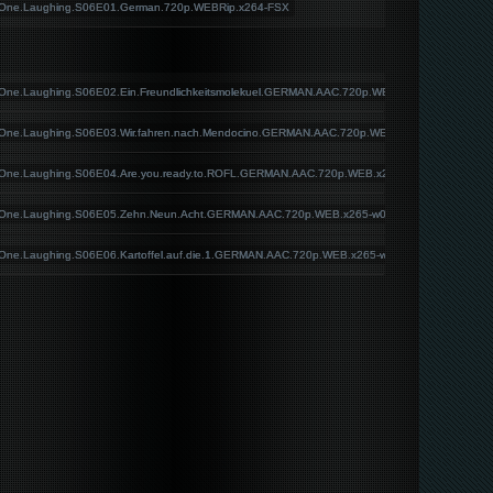
.One.Laughing.S06E01.German.720p.WEBRip.x264-FSX
One.Laughing.S06E02.Ein.Freundlichkeitsmolekuel.GERMAN.AAC.720p.WEB.x265-w00t
.One.Laughing.S06E03.Wir.fahren.nach.Mendocino.GERMAN.AAC.720p.WEB.x265-w00t
.One.Laughing.S06E04.Are.you.ready.to.ROFL.GERMAN.AAC.720p.WEB.x265-w00t
.One.Laughing.S06E05.Zehn.Neun.Acht.GERMAN.AAC.720p.WEB.x265-w00t
One.Laughing.S06E06.Kartoffel.auf.die.1.GERMAN.AAC.720p.WEB.x265-w00t