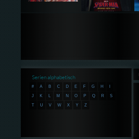
Serien alphabetisch
#
A
B
C
D
E
F
G
H
I
J
K
L
M
N
O
P
Q
R
S
T
U
V
W
X
Y
Z