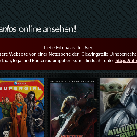
Liebe Filmpalast.to User,
sere Webseite von einer Netzsperre der „Clearingstelle Urheberrecht i
infach, legal und kostenlos umgehen könnt, findet ihr unter
https://fi
Details,Play
Details,Play
Details,Play