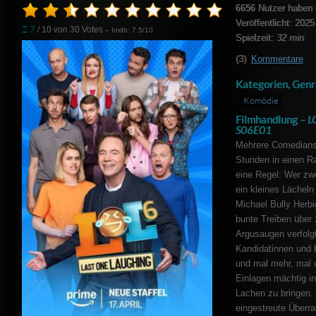
6656
Nutzer haben 
Veröffentlicht: 2025
2.7
/ 10 von
30
Votes
– Imdb: 7.5/10
Spielzeit:
32 min
(3)
Kommentare
Kategorien, Genr
Komödie
Filmhandlung –
L
S06E01
Mehrere Comedians
Stunden in einen Ra
eine Regel: Wer zwe
ein kleines Lächeln
Michael Bully Herb
bunte Treiben über 
Argusaugen verfolgt
Kandidatinnen und K
und mal mehr, mal 
Einlagen mächtig i
Lachen zu bringen. 
eingestreute Überra