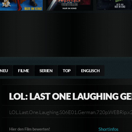
NEU
FILME
SERIEN
TOP
ENGLISCH
LOL: LAST ONE LAUGHING G
LOL.Last.One.Laughing.S06E01.German.720p.WEBRip.
Shortinfos
Hier den Film bewerten!