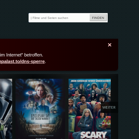
×
m Internet“ betroffen.
lmpalast.to/dns-sperre
.
Details,Play
Details,Play
Deta
WEITER