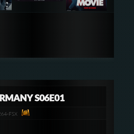
ERMANY S06E01
x264-FSX