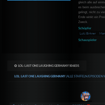
gleich alle auf ei
es beim ausbrechen
gelingt, nicht zu vi
Ende winkt ein Prei
Zweck.
Schöpfer
Lutz Birkner
Man
Schauspieler
LOL: LAST ONE LAUGHING GERMANY S06E01
LOL: LAST ONE LAUGHING GERMANY
(ALLE STAFFELN/EPISODEN 