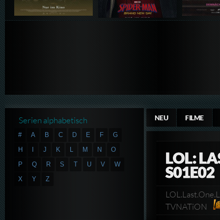
NEU
FILME
Serien alphabetisch
#
A
B
C
D
E
F
G
H
I
J
K
L
M
N
O
LOL: L
P
Q
R
S
T
U
V
W
S01E02
X
Y
Z
LOL.Last.One.
TVNATiON