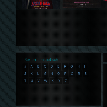
Serien alphabetisch
#
A
B
C
D
E
F
G
H
I
J
K
L
M
N
O
P
Q
R
S
T
U
V
W
X
Y
Z