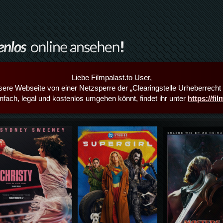
Liebe Filmpalast.to User,
sere Webseite von einer Netzsperre der „Clearingstelle Urheberrecht i
infach, legal und kostenlos umgehen könnt, findet ihr unter
https://fi
Details,Play
Details,Play
Details,Play