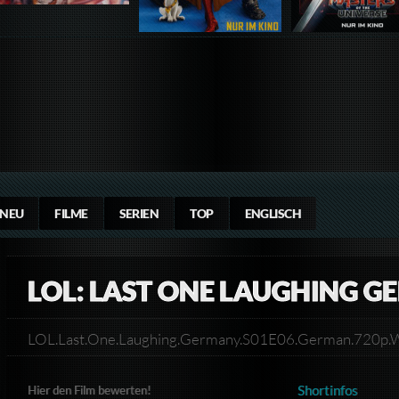
NEU
FILME
SERIEN
TOP
ENGLISCH
LOL: LAST ONE LAUGHING G
LOL.Last.One.Laughing.Germany.S01E06.German.720
Shortinfos
Hier den Film bewerten!