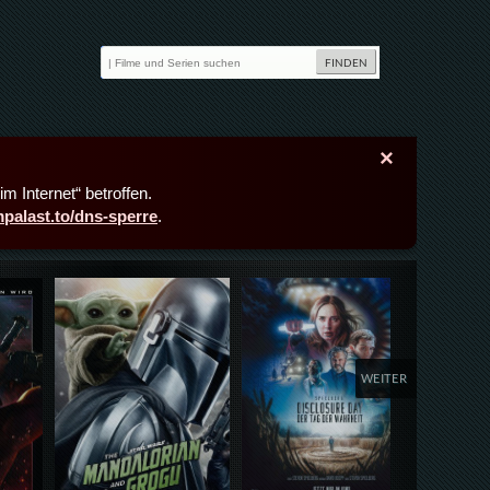
×
m Internet“ betroffen.
lmpalast.to/dns-sperre
.
Details,Play
Details,Play
Deta
WEITER