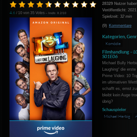
28329
Nutzer haben
Veröffentlicht: 2021
4.6
/ 10 von
35
Votes
– Imdb: 8.2/10
Spielzeit:
32 min
(9)
Kommentare
Kategorien, Genr
Komödie
Filmhandlung –
L
S01E06
Michael Bully Herbi
Laughing“ die ers
Prime Video: 10 To
im ultimativen Wett
schafft es, ernst z
bleibt kein Auge tro
übrig?
Schauspieler
Michael Herbig
A