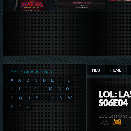
NEU
FILME
Serien alphabetisch
#
A
B
C
D
E
F
G
H
I
J
K
L
M
N
O
LOL: L
P
Q
R
S
T
U
V
W
S06E04
X
Y
Z
LOL.Last.One.
w00t