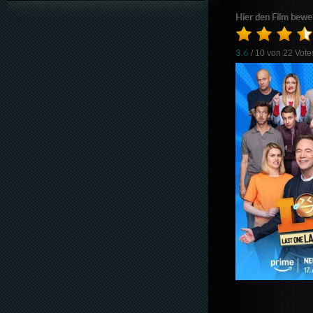
Hier den Film bewe
3.6
/ 10 von
22
Vote