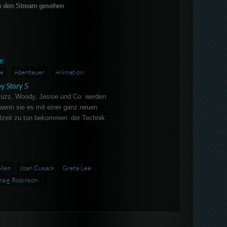
 den Stream gesehen
e
ie
Abenteuer
Animation
y Story 5
uzz, Woody, Jessie und Co. werden
wenn sie es mit einer ganz neuen
lzeit zu tun bekommen: der Technik.
llen
Joan Cusack
Greta Lee
raig Robinson