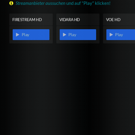
Streamanbieter aussuchen
und auf "Play" klicken!
FIRESTREAM HD
VIDARA HD
VOE HD
Play
Play
Play