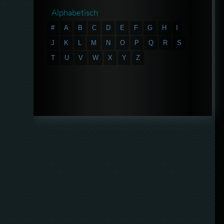
Alphabetisch
#
A
B
C
D
E
F
G
H
I
J
K
L
M
N
O
P
Q
R
S
T
U
V
W
X
Y
Z