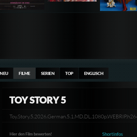
NEU
FILME
SERIEN
TOP
ENGLISCH
TOY STORY 5
Toy.Story.5.2026.German.5.1.MD.DL.1080p.WEBRIP.h2
Shortinfos
Hier den Film bewerten!