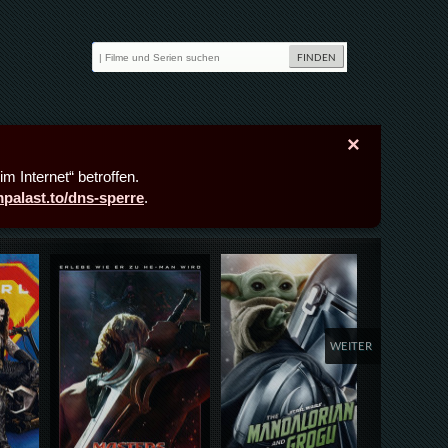
×
m Internet“ betroffen.
lmpalast.to/dns-sperre
.
Details,Play
Details,Play
Deta
WEITER