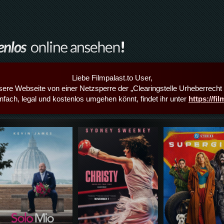
Liebe Filmpalast.to User,
sere Webseite von einer Netzsperre der „Clearingstelle Urheberrecht i
infach, legal und kostenlos umgehen könnt, findet ihr unter
https://fi
Details,Play
Details,Play
Details,Play