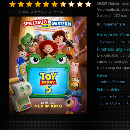
58320
Nutzer haben
Veröffentlicht: 2026
6.3
/ 10 von
69
Votes
– Imdb: 7.5/10
Spielzeit:
102 min
(8)
Kommentare
Kategorien, Genr
Komödie
Famil
Filmhandlung –
To
Die Aufgaben von B
immer schwieriger, 
Bedrohung der Spie
Regie
Andrew Stanton
Schauspieler
Tom Hanks
Tim A
Conan O'Brien
C