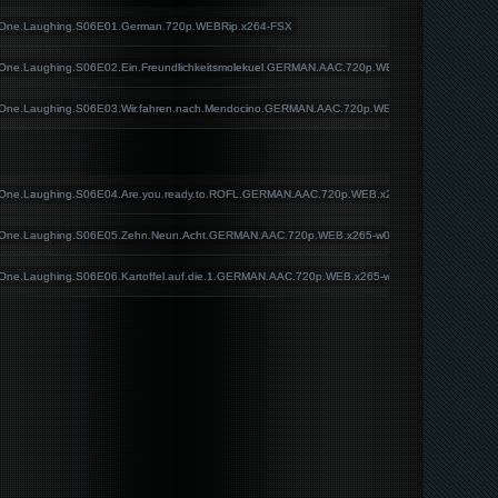
.One.Laughing.S06E01.German.720p.WEBRip.x264-FSX
One.Laughing.S06E02.Ein.Freundlichkeitsmolekuel.GERMAN.AAC.720p.WEB.x265-w00t
.One.Laughing.S06E03.Wir.fahren.nach.Mendocino.GERMAN.AAC.720p.WEB.x265-w00t
.One.Laughing.S06E04.Are.you.ready.to.ROFL.GERMAN.AAC.720p.WEB.x265-w00t
.One.Laughing.S06E05.Zehn.Neun.Acht.GERMAN.AAC.720p.WEB.x265-w00t
One.Laughing.S06E06.Kartoffel.auf.die.1.GERMAN.AAC.720p.WEB.x265-w00t