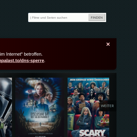
×
m Internet“ betroffen.
lmpalast.to/dns-sperre
.
Details,Play
Details,Play
Deta
WEITER