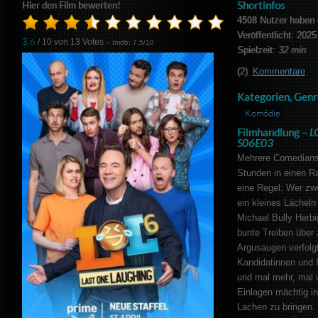
Shortinfos
Hier den Film bewerten!
4508
Nutzer haben 
Veröffentlicht: 2025
3.6
/ 10 von
13
Votes
– Imdb: 7.5/10
Spielzeit:
32 min
(2)
Kommentare
Kategorien, Genr
Komödie
Filmhandlung –
L
S06E03
Mehrere Comedians
Stunden in einen Ra
eine Regel: Wer zwe
ein kleines Lächeln
Michael Bully Herb
bunte Treiben über 
Argusaugen verfolgt
Kandidatinnen und K
und mal mehr, mal 
Einlagen mächtig i
Lachen zu bringen. 