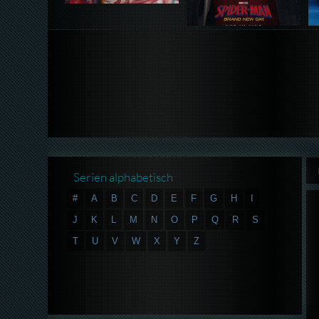
Serien alphabetisch
#
A
B
C
D
E
F
G
H
I
J
K
L
M
N
O
P
Q
R
S
T
U
V
W
X
Y
Z