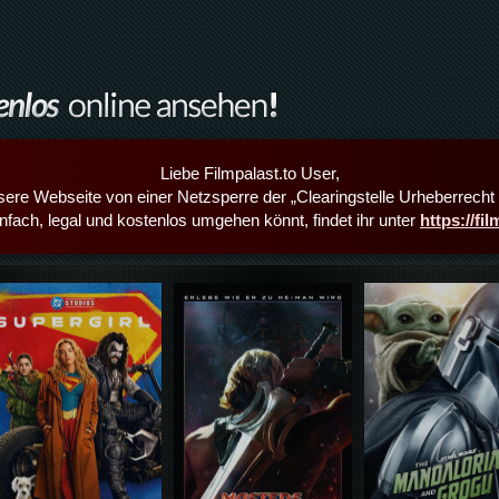
Liebe Filmpalast.to User,
sere Webseite von einer Netzsperre der „Clearingstelle Urheberrecht i
infach, legal und kostenlos umgehen könnt, findet ihr unter
https://fi
Details,Play
Details,Play
Details,Play