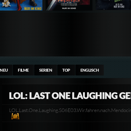
NEU
FILME
SERIEN
TOP
ENGLISCH
LOL: LAST ONE LAUGHING G
LOL.Last.One.Laughing.S06E03.Wir.fahren.nach.Men