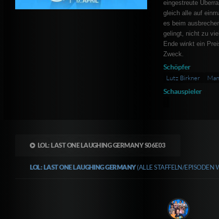
eingestreute Überra
gleich alle auf ei
es beim ausbrechen
gelingt, nicht zu vi
Ende winkt ein Prei
Zweck.
Schöpfer
Lutz Birkner
Man
Schauspieler
LOL: LAST ONE LAUGHING GERMANY S06E03
LOL: LAST ONE LAUGHING GERMANY
(ALLE STAFFELN/EPISODEN 