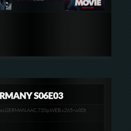
ERMANY S06E03
docino.GERMAN.AAC.720p.WEB.x265-w00t