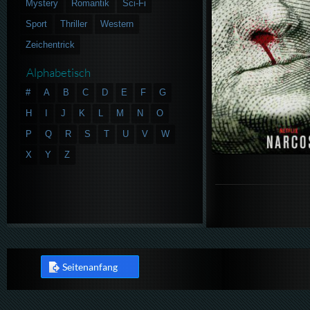
Mystery
Romantik
Sci-Fi
Sport
Thriller
Western
Zeichentrick
Alphabetisch
#
A
B
C
D
E
F
G
H
I
J
K
L
M
N
O
P
Q
R
S
T
U
V
W
X
Y
Z
Seitenanfang