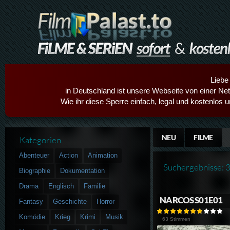
Liebe
in Deutschland ist unsere Webseite von einer Netz
Wie ihr diese Sperre einfach, legal und kostenlos 
NEU
FILME
Kategorien
Abenteuer
Action
Animation
Suchergebnisse: 
Biographie
Dokumentation
Drama
Englisch
Familie
NARCOS S01E01
Fantasy
Geschichte
Horror
Komödie
Krieg
Krimi
Musik
63 Stimmen