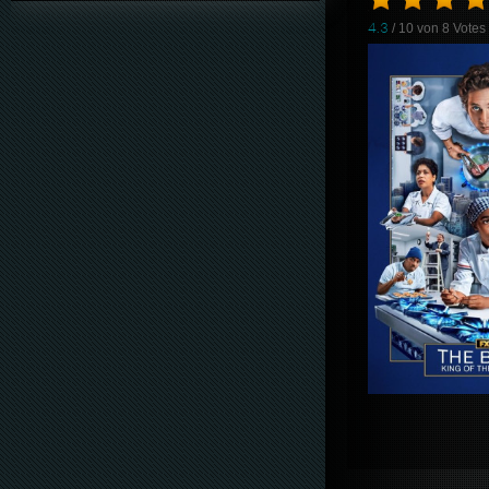
4.3
/ 10 von
8
Votes