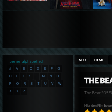
NEU
FILME
Serien alphabetisch
#
A
B
C
D
E
F
G
H
I
J
K
L
M
N
O
THE BE
P
Q
R
S
T
U
V
W
X
Y
Z
The.Bear.S05
Hier den Film bewe