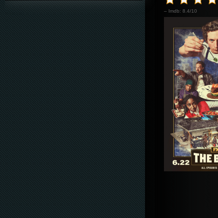
– Imdb: 8.4/10