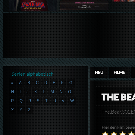
NEU
FILME
Serien alphabetisch
#
A
B
C
D
E
F
G
H
I
J
K
L
M
N
O
THE BE
P
Q
R
S
T
U
V
W
X
Y
Z
The.Bear.S02
Hier den Film bewe