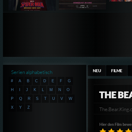
NEU
FILME
Serien alphabetisch
#
A
B
C
D
E
F
G
H
I
J
K
L
M
N
O
THE BE
P
Q
R
S
T
U
V
W
X
Y
Z
The.Bear.King
Hier den Film bewe