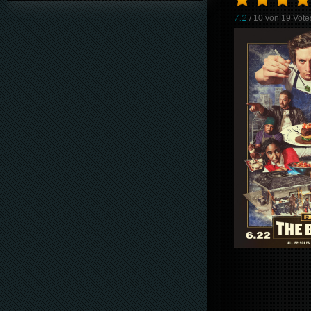
7.2
/ 10 von
19
Vote