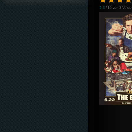
5.3
/ 10 von
3
Votes