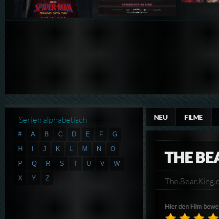
NEU
FILME
Serien alphabetisch
#
A
B
C
D
E
F
G
H
I
J
K
L
M
N
O
THE BE
P
Q
R
S
T
U
V
W
X
Y
Z
The.Bear.King
Hier den Film bewe