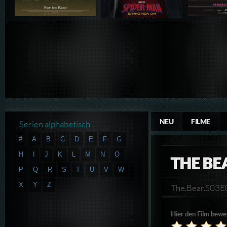
NEU
FILME
Serien alphabetisch
#
A
B
C
D
E
F
G
H
I
J
K
L
M
N
O
THE BE
P
Q
R
S
T
U
V
W
X
Y
Z
The.Bear.S0
Hier den Film bewe