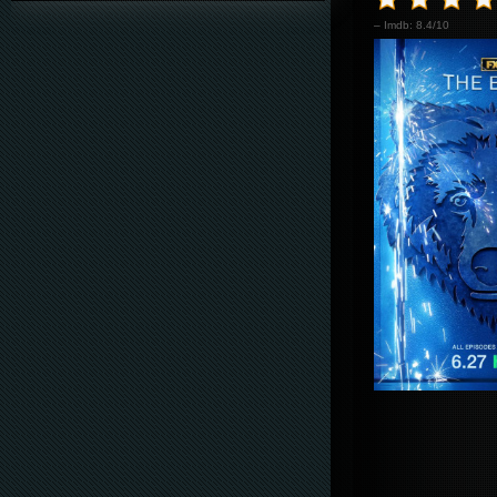
– Imdb: 8.4/10