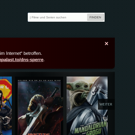
×
m Internet“ betroffen.
lmpalast.to/dns-sperre
.
Details,Play
Details,Play
Deta
WEITER