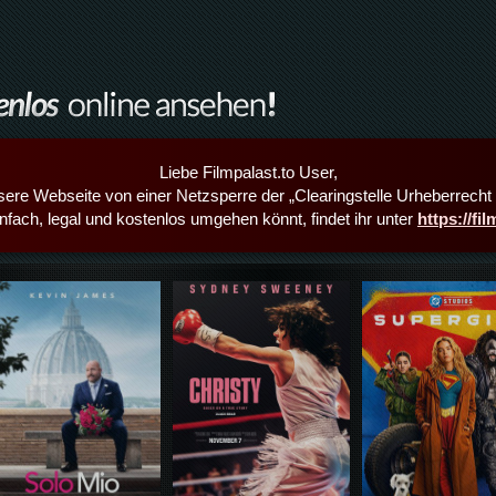
Liebe Filmpalast.to User,
sere Webseite von einer Netzsperre der „Clearingstelle Urheberrecht i
infach, legal und kostenlos umgehen könnt, findet ihr unter
https://fi
Details,Play
Details,Play
Details,Play