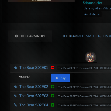
Schauspieler
Jeremy Allen Whit
Ayo Edebiri
THE BEAR S02E01
THE BEAR
(ALLE STAFFELN/EPIS
The Bear S02E01
The.Bear.S02E01.German.DL.720p.WEB.h2
VOE HD
Play
The Bear S02E02
The.Bear.S02E02.German.DL.720p.WEB.h2
The Bear S02E03
The.Bear.S02E03.German.DL.720p.WEB.h2
The Bear S02E04
The.Bear.S02E04.German.DL.720p.WEB.h2