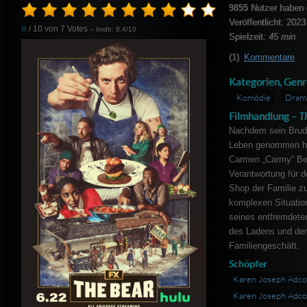
9855
Nutzer haben 
Veröffentlicht: 2023
8
/ 10 von
7
Votes
– Imdb: 8.4/10
Spielzeit:
45 min
(1)
Kommentare
Kategorien, Genr
Komödie
Dram
Filmhandlung –
T
Nachdem sein Brude
Leben genommen hat
Carmen „Carmy“ Ber
Verantwortung für
Shop der Familie zu
komplexen Situati
seines entfremdete
des Ladens und der
Familiengeschäft.
Schöpfer
Karen Joseph Adc
Karen Joseph Adco