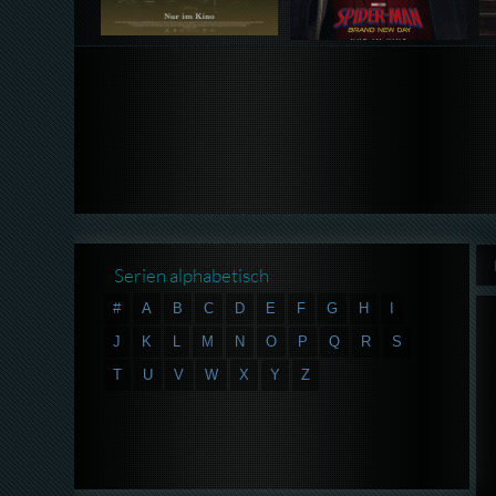
Serien alphabetisch
#
A
B
C
D
E
F
G
H
I
J
K
L
M
N
O
P
Q
R
S
T
U
V
W
X
Y
Z