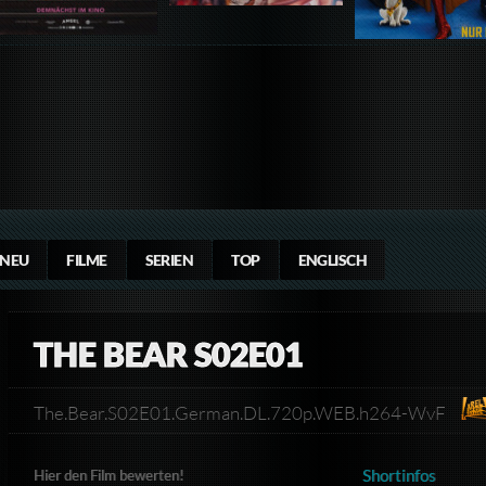
NEU
FILME
SERIEN
TOP
ENGLISCH
THE BEAR S02E01
The.Bear.S02E01.German.DL.720p.WEB.h264-WvF
Shortinfos
Hier den Film bewerten!