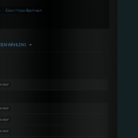
e
Ebon Moss-Bachrach
ODEN WÄHLEN!)
64-WvF
64-WvF
64-WvF
64-WvF