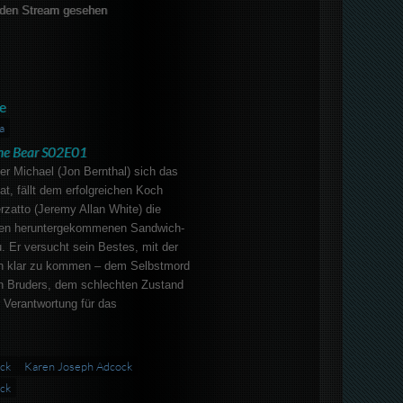
den Stream gesehen
e
a
he Bear S02E01
r Michael (Jon Bernthal) sich das
, fällt dem erfolgreichen Koch
zatto (Jeremy Allan White) die
 den heruntergekommenen Sandwich-
. Er versucht sein Bestes, mit der
on klar zu kommen – dem Selbstmord
n Bruders, dem schlechten Zustand
 Verantwortung für das
ock
Karen Joseph Adcock
ck