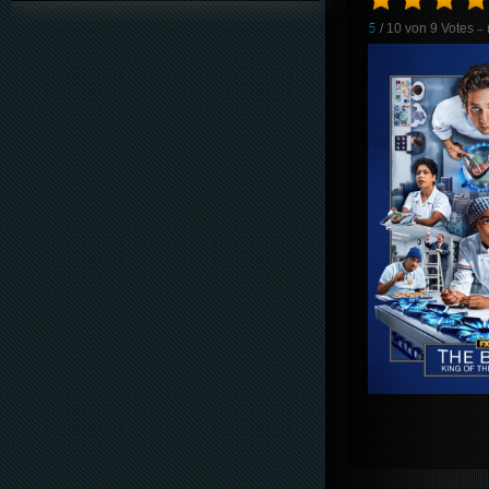
5
/ 10 von
9
Votes
– 