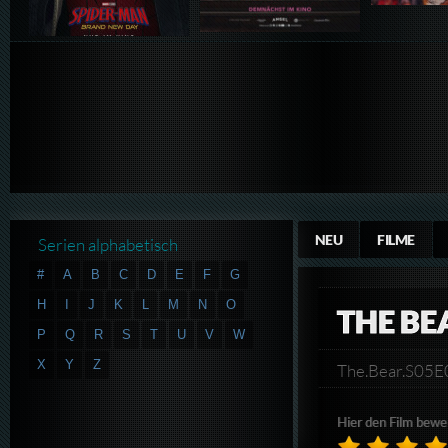
NEU
FILME
Serien alphabetisch
#
A
B
C
D
E
F
G
H
I
J
K
L
M
N
O
THE BE
P
Q
R
S
T
U
V
W
X
Y
Z
The.Bear.S05
Hier den Film bewe