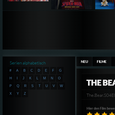
NEU
FILME
Serien alphabetisch
#
A
B
C
D
E
F
G
H
I
J
K
L
M
N
O
THE BE
P
Q
R
S
T
U
V
W
X
Y
Z
The.Bear.S04
Hier den Film bewe