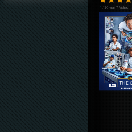
4
/ 10 von
7
Votes
– 