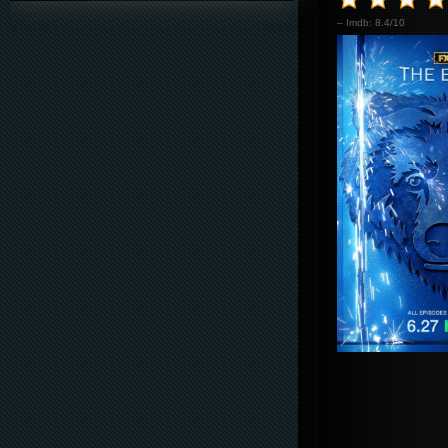
– Imdb: 8.4/10