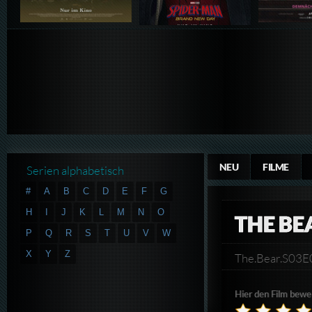
NEU
FILME
Serien alphabetisch
#
A
B
C
D
E
F
G
H
I
J
K
L
M
N
O
THE BE
P
Q
R
S
T
U
V
W
X
Y
Z
The.Bear.S0
Hier den Film bewe