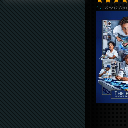
4.3
/ 10 von
6
Votes