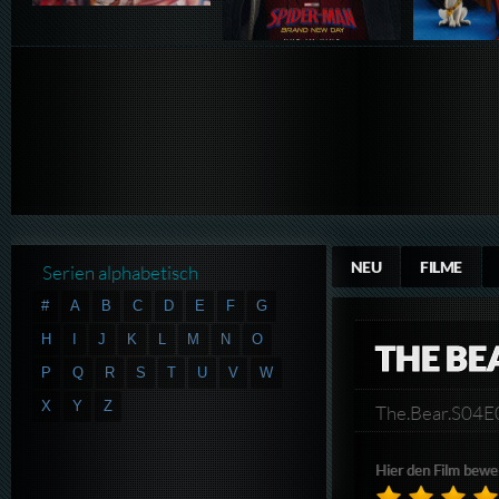
NEU
FILME
Serien alphabetisch
#
A
B
C
D
E
F
G
H
I
J
K
L
M
N
O
THE BE
P
Q
R
S
T
U
V
W
X
Y
Z
The.Bear.S04
Hier den Film bewe