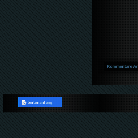
Kommentare Anz
Seitenanfang