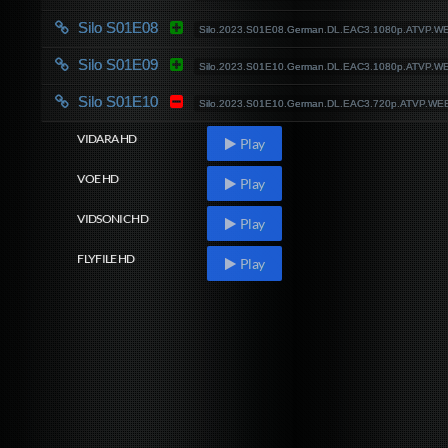
Silo S01E08
Silo.2023.S01E08.German.DL.EAC3.1080p.ATVP.W
Silo S01E09
Silo.2023.S01E10.German.DL.EAC3.1080p.ATVP.W
Silo S01E10
Silo.2023.S01E10.German.DL.EAC3.720p.ATVP.WE
VIDARA HD
Play
VOE HD
Play
VIDSONIC HD
Play
FLYFILE HD
Play