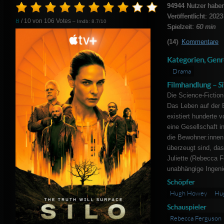
94944
Nutzer haben
Veröffentlicht: 2023
8
/ 10 von
106
Votes
– Imdb: 8.7/10
Spielzeit:
60 min
(14)
Kommentare
Kategorien, Genr
Drama
Filmhandlung –
S
Die Science-Fiction-
Das Leben auf der 
existiert hunderte 
eine Gesellschaft in
die Bewohner:innen 
überzeugt sind, das
Juliette (Rebecca F
unabhängige Ingenie
Schöpfer
Hugh Howey
Hu
Schauspieler
Rebecca Ferguson