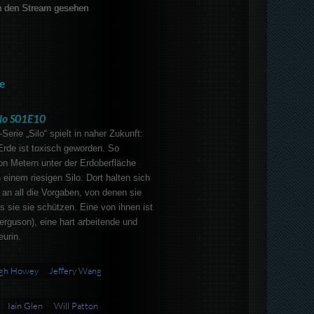
 den Stream gesehen
e
ilo S01E10
Serie „Silo“ spielt in naher Zukunft:
Erde ist toxisch geworden. So
von Metern unter der Erdoberfläche
 einem riesigen Silo. Dort halten sich
an all die Vorgaben, von denen sie
s sie sie schützen. Eine von ihnen ist
erguson), eine hart arbeitende und
urin.
gh Howey
Jeffery Wang
Iain Glen
Will Patton