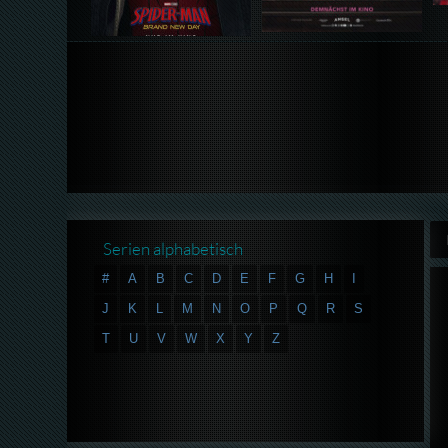
Serien alphabetisch
#
A
B
C
D
E
F
G
H
I
J
K
L
M
N
O
P
Q
R
S
T
U
V
W
X
Y
Z