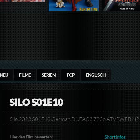
NEU
FILME
SERIEN
TOP
ENGLISCH
SILO S01E10
Silo.2023.S01E10.German.DL.EAC3.720p.ATVP.WEB.H
Shortinfos
Hier den Film bewerten!