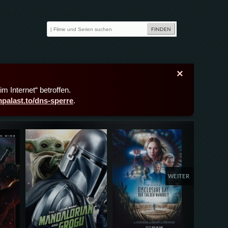
×
m Internet“ betroffen.
lmpalast.to/dns-sperre
.
Details,Play
Details,Play
Deta
WEITER