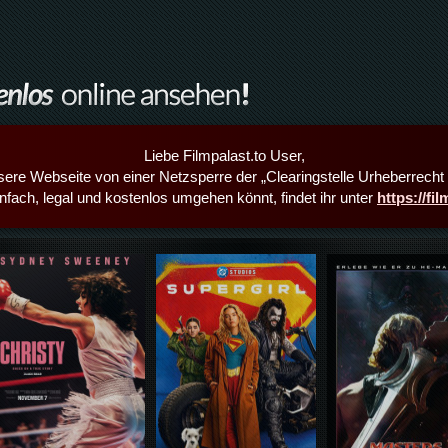
Liebe Filmpalast.to User,
sere Webseite von einer Netzsperre der „Clearingstelle Urheberrecht i
infach, legal und kostenlos umgehen könnt, findet ihr unter
https://fi
Details,Play
Details,Play
Details,Play