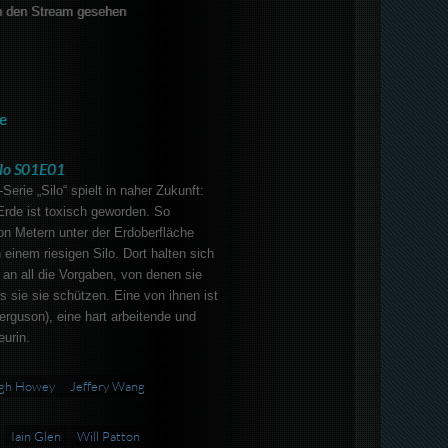
 den Stream gesehen
e
ilo S01E01
Serie „Silo“ spielt in naher Zukunft:
Erde ist toxisch geworden. So
von Metern unter der Erdoberfläche
 einem riesigen Silo. Dort halten sich
an all die Vorgaben, von denen sie
s sie sie schützen. Eine von ihnen ist
erguson), eine hart arbeitende und
urin.
gh Howey
Jeffery Wang
Iain Glen
Will Patton