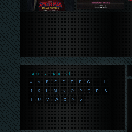
Serien alphabetisch
#
A
B
C
D
E
F
G
H
I
J
K
L
M
N
O
P
Q
R
S
T
U
V
W
X
Y
Z