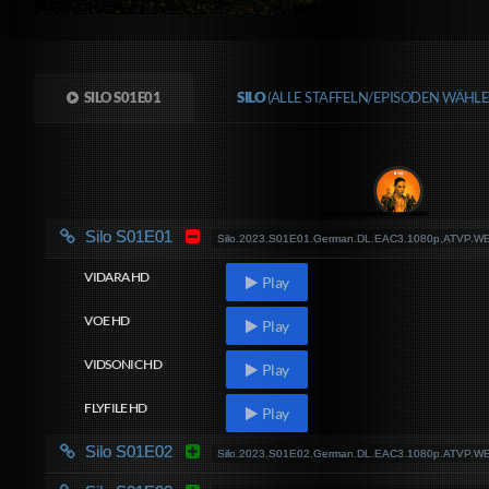
SILO S01E01
SILO
(ALLE STAFFELN/EPISODEN WÄHLE
Silo S01E01
Silo.2023.S01E01.German.DL.EAC3.1080p.ATVP.W
VIDARA HD
Play
VOE HD
Play
VIDSONIC HD
Play
FLYFILE HD
Play
Silo S01E02
Silo.2023.S01E02.German.DL.EAC3.1080p.ATVP.W