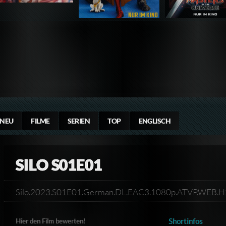
NEU
FILME
SERIEN
TOP
ENGLISCH
SILO S01E01
Silo.2023.S01E01.German.DL.EAC3.1080p.ATVP.WEB
Shortinfos
Hier den Film bewerten!