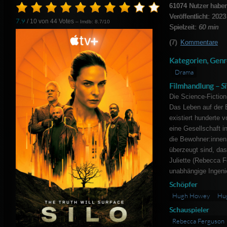
61074
Nutzer haben
Veröffentlicht: 2023
7.9
/ 10 von
44
Votes
– Imdb: 8.7/10
Spielzeit:
60 min
(7)
Kommentare
Kategorien, Genr
Drama
Filmhandlung –
S
Die Science-Fiction-
Das Leben auf der 
existiert hunderte 
eine Gesellschaft in
die Bewohner:innen 
überzeugt sind, das
Juliette (Rebecca F
unabhängige Ingenie
Schöpfer
Hugh Howey
Hu
Schauspieler
Rebecca Ferguson