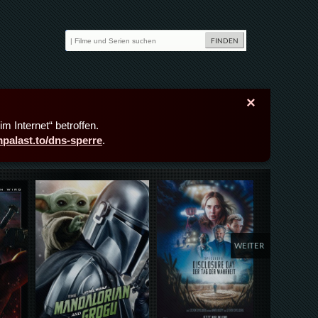
×
m Internet“ betroffen.
lmpalast.to/dns-sperre
.
Details,Play
Details,Play
Deta
WEITER