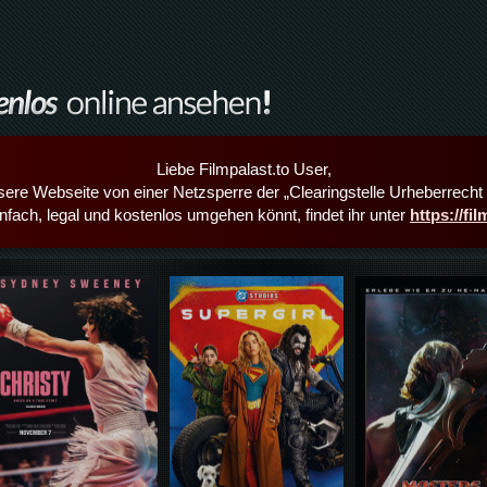
Liebe Filmpalast.to User,
sere Webseite von einer Netzsperre der „Clearingstelle Urheberrecht i
infach, legal und kostenlos umgehen könnt, findet ihr unter
https://fi
Details,Play
Details,Play
Details,Play