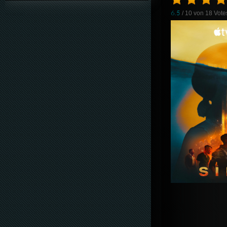
6.5
/ 10 von
18
Vote