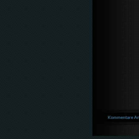
Kommentare Anz