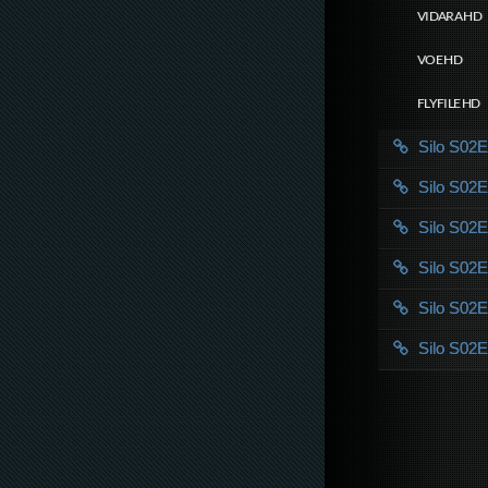
VIDARA HD
VOE HD
FLYFILE HD
Silo S0
Silo S0
Silo S0
Silo S0
Silo S0
Silo S0