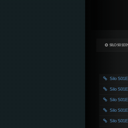
SILO S01E0
Silo S0
Silo S0
Silo S0
Silo S0
Silo S0