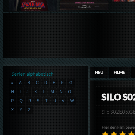
NEU
FILME
Serien alphabetisch
#
A
B
C
D
E
F
G
H
I
J
K
L
M
N
O
SILO S0
P
Q
R
S
T
U
V
W
X
Y
Z
Silo.S02E05
Hier den Film bewe