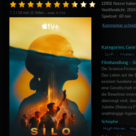
12952
Nutzer haben
Veröffentlicht: 2024
7.2
/ 10 von
11
Votes
– Imdb: 8.7/10
Spielzeit:
60 min
Kommentar schrei
Kategorien, Genr
Sci-Fi
Mystery
Filmhandlung –
S
Die Science-Fiction-
Das Leben auf der 
existiert hunderte 
eine Gesellschaft in
die Bewohner:innen 
überzeugt sind, das
Juliette (Rebecca F
unabhängige Ingenie
Schöpfer
Hugh Howey
Hu