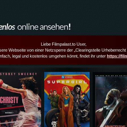
Liebe Filmpalast.to User,
sere Webseite von einer Netzsperre der „Clearingstelle Urheberrecht i
infach, legal und kostenlos umgehen könnt, findet ihr unter
https://fi
Details,Play
Details,Play
Details,Play