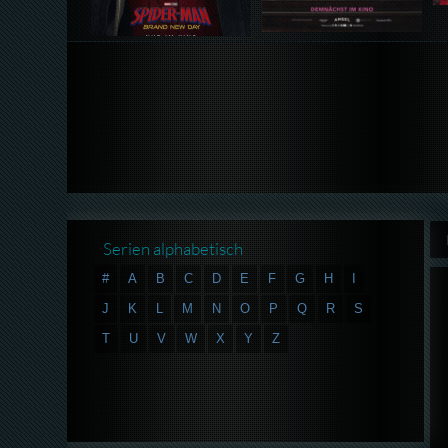
Serien alphabetisch
#
A
B
C
D
E
F
G
H
I
J
K
L
M
N
O
P
Q
R
S
T
U
V
W
X
Y
Z