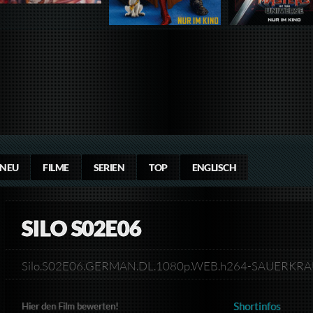
NEU
FILME
SERIEN
TOP
ENGLISCH
SILO S02E06
Silo.S02E06.GERMAN.DL.1080p.WEB.h264-SAUERKR
Shortinfos
Hier den Film bewerten!