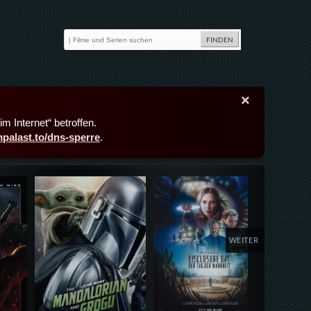
×
m Internet“ betroffen.
lmpalast.to/dns-sperre
.
Details,Play
Details,Play
Deta
WEITER