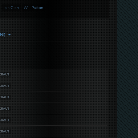
Iain Glen
Will Patton
N!)
RKRAUT
RKRAUT
RKRAUT
RKRAUT
RKRAUT
RKRAUT