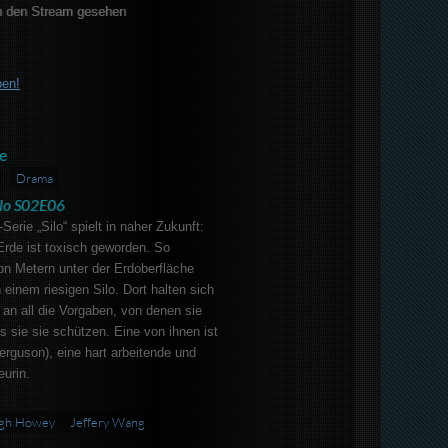
 den Stream gesehen
ben!
e
Drama
ilo S02E06
Serie „Silo“ spielt in naher Zukunft:
Erde ist toxisch geworden. So
von Metern unter der Erdoberfläche
 einem riesigen Silo. Dort halten sich
an all die Vorgaben, von denen sie
s sie sie schützen. Eine von ihnen ist
erguson), eine hart arbeitende und
urin.
gh Howey
Jeffery Wang