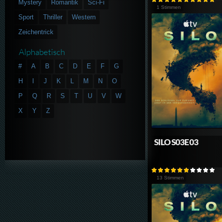
Mystery
Romantik
Sci-Fi
1 Stimmen
Sport
Thriller
Western
Zeichentrick
Alphabetisch
#
A
B
C
D
E
F
G
H
I
J
K
L
M
N
O
P
Q
R
S
T
U
V
W
X
Y
Z
SILO S03E03
13 Stimmen