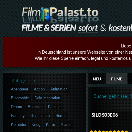
Liebe
in Deutschland ist unsere Webseite von einer Netz
Wie ihr diese Sperre einfach, legal und kostenlos 
NEU
FILME
Kategorien
Abenteuer
Action
Animation
Suchergebnisse: 
Biographie
Dokumentation
Drama
Englisch
Familie
SILO S03E06
Fantasy
Geschichte
Horror
Komödie
Krieg
Krimi
Musik