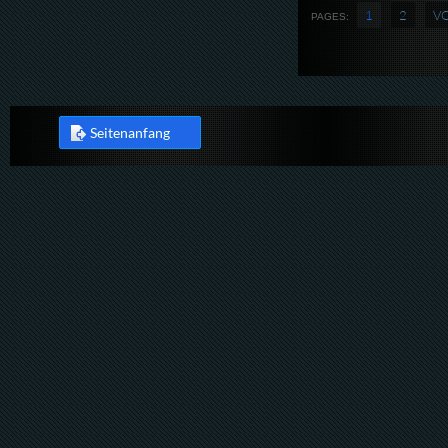
1
2
V
PAGES:
Seitenanfang