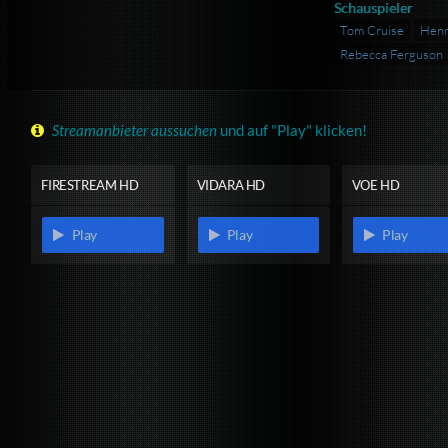
Schauspieler
Tom Cruise
Henry
Rebecca Ferguson
Streamanbieter aussuchen
und auf "Play" klicken!
FIRESTREAM HD
VIDARA HD
VOE HD
Play
Play
Play