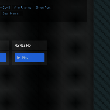
 Cavill
Ving Rhames
Simon Pegg
Sean Harris
FLYFILE HD
Play