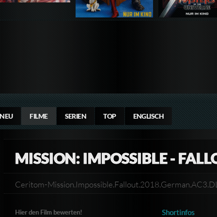
NEU
FILME
SERIEN
TOP
ENGLISCH
MISSION: IMPOSSIBLE - FALL
Ceritom-Mission.Impossible.Fallout.2018.German.AC3.
Shortinfos
Hier den Film bewerten!