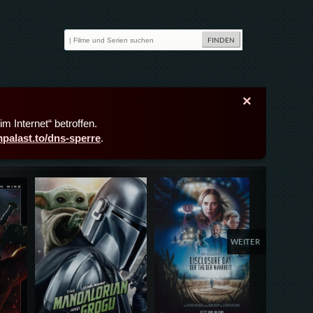
×
m Internet“ betroffen.
lmpalast.to/dns-sperre
.
Details,Play
Details,Play
Deta
WEITER