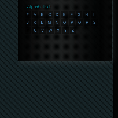
Alphabetisch
#
A
B
C
D
E
F
G
H
I
J
K
L
M
N
O
P
Q
R
S
T
U
V
W
X
Y
Z