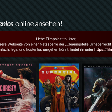
Liebe Filmpalast.to User,
sere Webseite von einer Netzsperre der „Clearingstelle Urheberrecht i
infach, legal und kostenlos umgehen könnt, findet ihr unter
https://fi
Details,Play
Details,Play
Details,Play