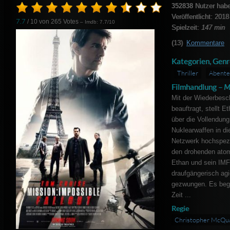
352838
Nutzer hab
Veröffentlicht: 2018
7.7
/ 10 von
265
Votes
– Imdb: 7.7/10
Spielzeit:
147 min
(13)
Kommentare
Kategorien, Genr
Thriller
Abente
Filmhandlung –
M
Mit der Wiederbesc
beauftragt, stellt 
über die Vollendung
Nuklearwaffen in di
Netzwerk hochspezia
den drohenden atom
Ethan und sein IM
draufgängerisch ag
gezwungen. Es begin
Zeit ...
Regie
Christopher McQua