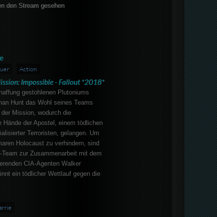
en den Stream gesehen
e
uer
Action
ission: Impossible - Fallout *2018*
haffung gestohlenen Plutoniums
Ethan Hunt das Wohl seines Teams
 der Mission, wodurch die
e Hände der Apostel, einem tödlichen
lisierter Terroristen, gelangen. Um
aren Holocaust zu verhindern, sind
F-Team zur Zusammenarbeit mit dem
ierenden CIA-Agenten Walker
nt ein tödlicher Wettlauf gegen die
rrie