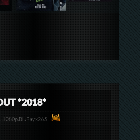
OUT *2018*
DL.1080p.BluRay.x265