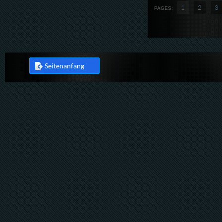
1
2
3
PAGES:
Seitenanfang