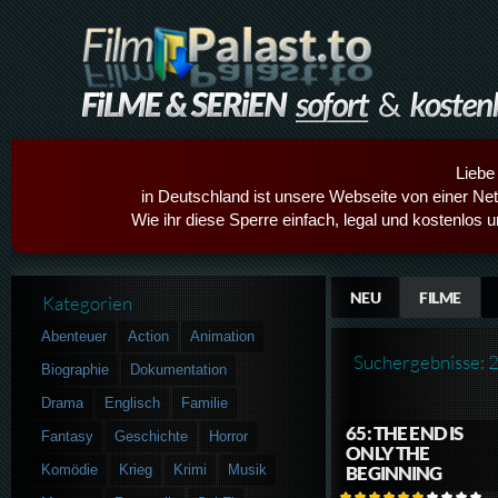
Liebe
in Deutschland ist unsere Webseite von einer Netz
Wie ihr diese Sperre einfach, legal und kostenlos 
NEU
FILME
Kategorien
Abenteuer
Action
Animation
Suchergebnisse: 
Biographie
Dokumentation
Drama
Englisch
Familie
65: THE END IS
Fantasy
Geschichte
Horror
ONLY THE
Komödie
Krieg
Krimi
Musik
BEGINNING