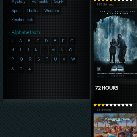
Mystery
Romantik
Sci-Fi
845 Stimmen
Sport
Thriller
Western
Zeichentrick
Alphabetisch
#
A
B
C
D
E
F
G
H
I
J
K
L
M
N
O
P
Q
R
S
T
U
V
W
X
Y
Z
72 HOURS
84 Stimmen