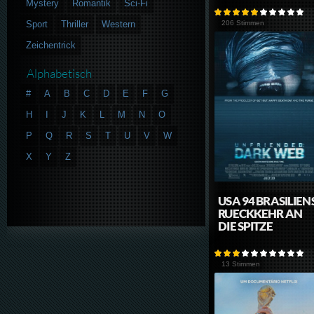
Mystery
Romantik
Sci-Fi
Sport
Thriller
Western
206 Stimmen
Zeichentrick
Alphabetisch
#
A
B
C
D
E
F
G
H
I
J
K
L
M
N
O
P
Q
R
S
T
U
V
W
X
Y
Z
USA 94 BRASILIEN
RUECKKEHR AN
DIE SPITZE
13 Stimmen