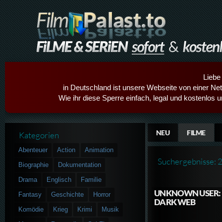
Liebe
in Deutschland ist unsere Webseite von einer Netz
Wie ihr diese Sperre einfach, legal und kostenlos 
NEU
FILME
Kategorien
Abenteuer
Action
Animation
Suchergebnisse: 
Biographie
Dokumentation
Drama
Englisch
Familie
UNKNOWN USER:
Fantasy
Geschichte
Horror
DARK WEB
Komödie
Krieg
Krimi
Musik