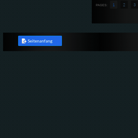
1
2
3
PAGES:
Seitenanfang