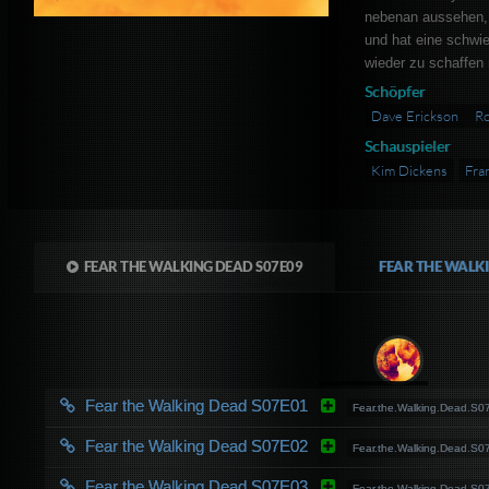
nebenan aussehen, v
und hat eine schwie
wieder zu schaffen
Schöpfer
Dave Erickson
Ro
Schauspieler
Kim Dickens
Fra
FEAR THE WALKING DEAD S07E09
FEAR THE WALK
Fear the Walking Dead S07E01
Fear.the.Walking.Dead.
Fear the Walking Dead S07E02
Fear.the.Walking.Dead.
Fear the Walking Dead S07E03
Fear.the.Walking.Dead.