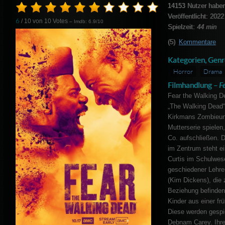
14153
Nutzer haben
Veröffentlicht: 2022
6
/ 10 von
10
Votes
– Imdb: 6.9/10
Spielzeit:
44 min
(5)
Kommentare
Kategorien, Genr
Horror
Drama
Filmhandlung –
F
Fear the Walking De
„The Walking Dead“
Kirkmans Zombieuni
Mutterserie spielen
Co. aufschließen. D
im Zentrum steht ei
Curtis im Schulwese
geschiedener Lehrer
(Kim Dickens), die
Beziehung befinden.
Kinder aus einer fr
Diese werden gespie
Debnam Carey. Ihr