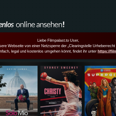
Liebe Filmpalast.to User,
sere Webseite von einer Netzsperre der „Clearingstelle Urheberrecht i
infach, legal und kostenlos umgehen könnt, findet ihr unter
https://fi
Details,Play
Details,Play
Details,Play