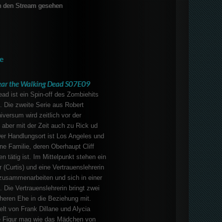
 den Stream gesehen
e
ear the Walking Dead S07E09
ad ist ein Spin-off des Zombiehits
. Die zweite Serie aus Robert
versum wird zeitlich vor der
, aber mit der Zeit auch zu Rick ud
er Handlungsort ist Los Angeles und
ne Familie, deren Oberhaupt Cliff
n tätig ist. Im Mittelpunkt stehen ein
 (Curtis) und eine Vertrauenslehrerin
 zusammenarbeiten und sich in einer
 Die Vertrauenslehrerin bringt zwei
üheren Ehe in die Beziehung mit.
lt von Frank Dillane und Alycia
e Figur mag wie das Mädchen von