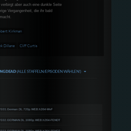
erbirgt aber auch eine dunkle Seite
rige Vergangenheit, die ihr bald
 macht.
bert Kirkman
nk Dillane
Cliff Curtis
ING DEAD
(ALLE STAFFELN/EPISODEN WÄHLEN!)
S07E01.German.DL.720p.WEB.h264-WvF
S07E02.GERMAN.DL.1080p.WEB.h264-FENDT
S07E03.GERMAN.DL.1080p.WEB.h264-FENDT