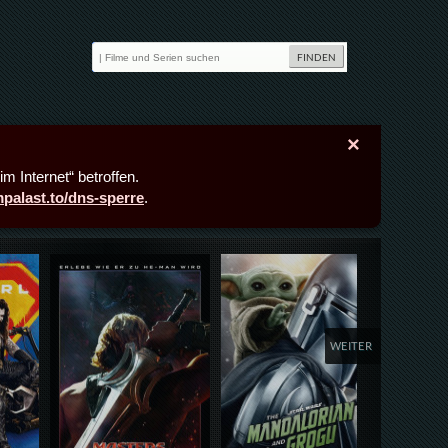
×
m Internet“ betroffen.
lmpalast.to/dns-sperre
.
Details,Play
Details,Play
Deta
WEITER