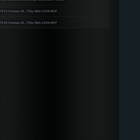
S07E15.German.DL.720p.Web.h264-WVF
S07E16.German.DL.720p.Web.h264-WVF