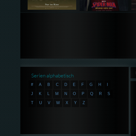
Serien alphabetisch
#
A
B
C
D
E
F
G
H
I
J
K
L
M
N
O
P
Q
R
S
T
U
V
W
X
Y
Z