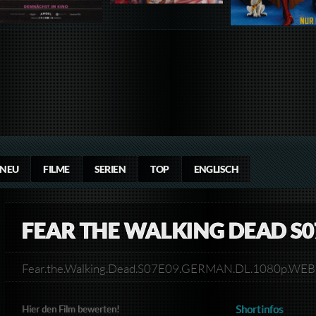
NEU
FILME
SERIEN
TOP
ENGLISCH
FEAR THE WALKING DEAD S0
Fear.the.Walking.Dead.S07E09.GERMAN.DL.1080p.W
Shortinfos
Hier den Film bewerten!