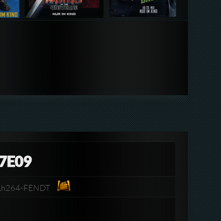
7E09
EB.h264-FENDT