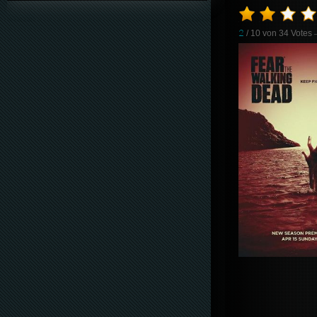
2
/ 10 von
34
Votes