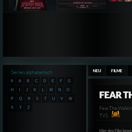
NEU
FILME
Serien alphabetisch
#
A
B
C
D
E
F
G
H
I
J
K
L
M
N
O
FEAR T
P
Q
R
S
T
U
V
W
Fear.The.Walk
X
Y
Z
TVS
Hier den Film bewe