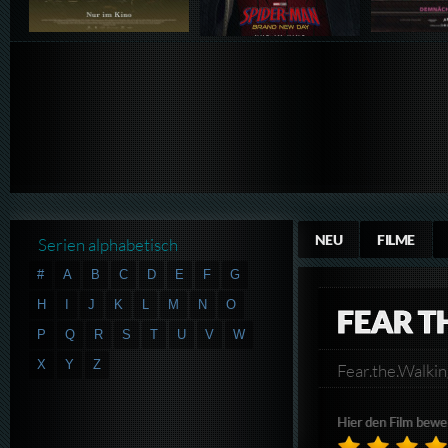
NEU
FILME
Serien alphabetisch
#
A
B
C
D
E
F
G
H
I
J
K
L
M
N
O
FEAR T
P
Q
R
S
T
U
V
W
X
Y
Z
Fear.the.Wal
Hier den Film bewe