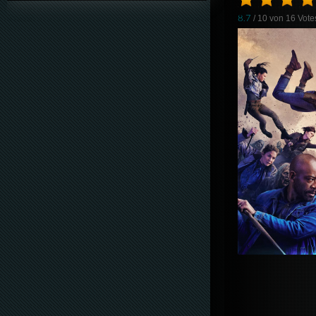
8.7
/ 10 von
16
Vote