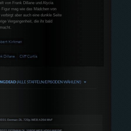
lt von Frank Dillane und Alycia
e Figur mag wie das Mädchen von
erbirgt aber auch eine dunkle Seite
rige Vergangenheit, die ihr bald
 macht.
bert Kirkman
nk Dillane
Cliff Curtis
ING DEAD
(ALLE STAFFELN/EPISODEN WÄHLEN!)
S06E01.German.DL.720p.WEB.h264-WvF
.S06E02.GERMAN.DL.1080P.WEB.H264-WAYNE