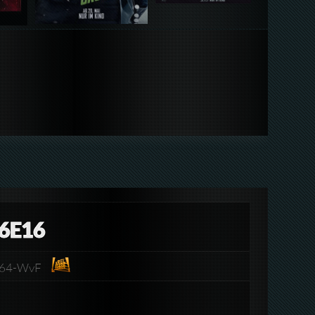
6E16
h264-WvF