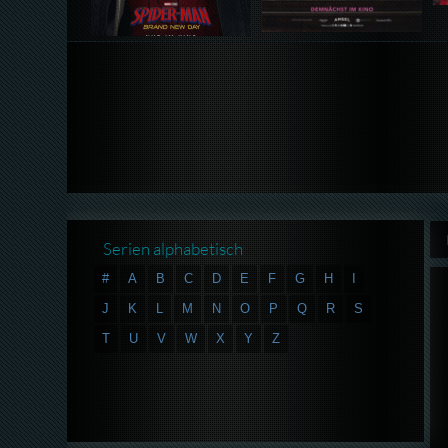
Serien alphabetisch
#
A
B
C
D
E
F
G
H
I
J
K
L
M
N
O
P
Q
R
S
T
U
V
W
X
Y
Z