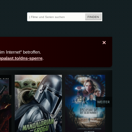
×
m Internet“ betroffen.
lmpalast.to/dns-sperre
.
Details,Play
Details,Play
Deta
WEITER