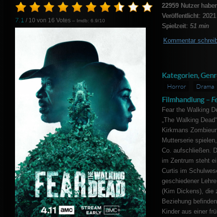
22959
Nutzer haben
Veröffentlicht: 2021
7.1
/ 10 von
16
Votes
– Imdb: 6.9/10
Spielzeit:
51 min
Kommentar schrei
Kategorien, Genr
Horror
Drama
Filmhandlung –
F
Fear the Walking De
„The Walking Dead“
Kirkmans Zombieuni
Mutterserie spielen
Co. aufschließen. D
im Zentrum steht ei
Curtis im Schulwese
geschiedener Lehrer
(Kim Dickens), die
Beziehung befinden.
Kinder aus einer fr