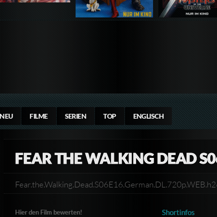
NEU
FILME
SERIEN
TOP
ENGLISCH
FEAR THE WALKING DEAD S0
Fear.the.Walking.Dead.S06E16.German.DL.720p.WEB.
Shortinfos
Hier den Film bewerten!