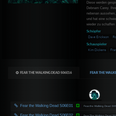
Diese werden gespie
Debnam Carey. Ihr
nebenan aussehen, v
und hat eine schwie
wieder zu schaffen
Schöpfer
Dave Erickson
Ro
Schauspieler
Kim Dickens
Fra
FEAR THE WALKING DEAD S06E16
FEAR THE WALK
Fear the Walking Dead S06E01
Fear.the.Walking.Dead.
Fear the Walking Dead S06E02
Fear.The.Walking.Dead