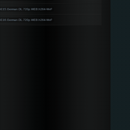
S06E15.German.DL.720p.WEB.h264-WvF
S06E16.German.DL.720p.WEB.h264-WvF