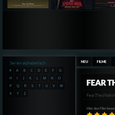
NEU
FILME
Serien alphabetisch
#
A
B
C
D
E
F
G
H
I
J
K
L
M
N
O
FEAR T
P
Q
R
S
T
U
V
W
X
Y
Z
Fear.The.Wal
Hier den Film bewe