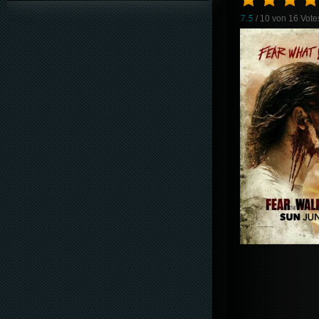
7.5
/ 10 von
16
Vote