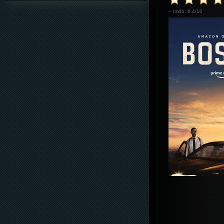
– Imdb: 8.4/10