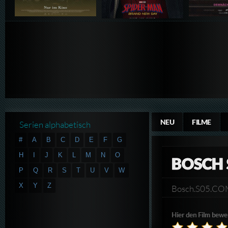
NEU
FILME
Serien alphabetisch
#
A
B
C
D
E
F
G
H
I
J
K
L
M
N
O
BOSCH 
P
Q
R
S
T
U
V
W
X
Y
Z
Bosch.S05.C
Hier den Film bewe