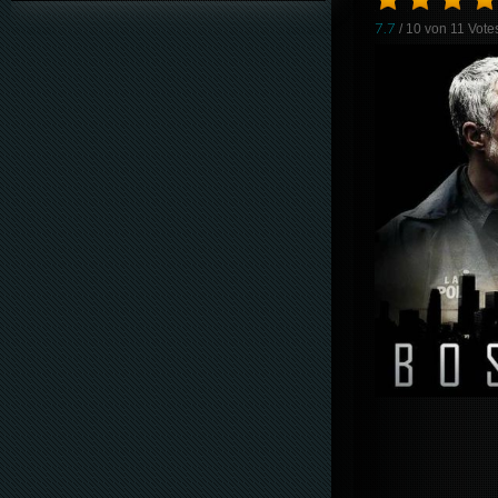
7.7
/ 10 von
11
Vote