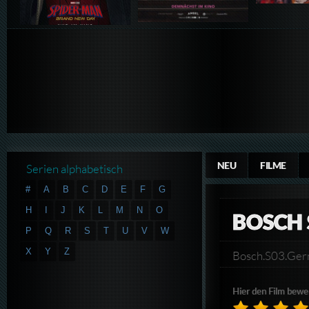
NEU
FILME
Serien alphabetisch
#
A
B
C
D
E
F
G
H
I
J
K
L
M
N
O
BOSCH 
P
Q
R
S
T
U
V
W
X
Y
Z
Bosch.S03.Ge
Hier den Film bewe