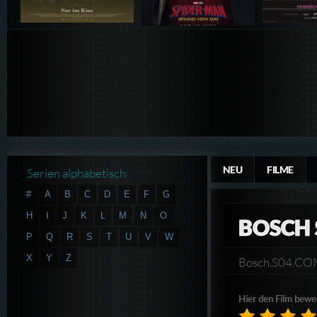
NEU
FILME
Serien alphabetisch
#
A
B
C
D
E
F
G
H
I
J
K
L
M
N
O
BOSCH 
P
Q
R
S
T
U
V
W
X
Y
Z
Bosch.S04.C
Hier den Film bewe