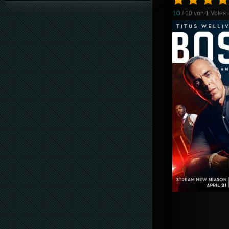
10
/ 10 von
1
Votes