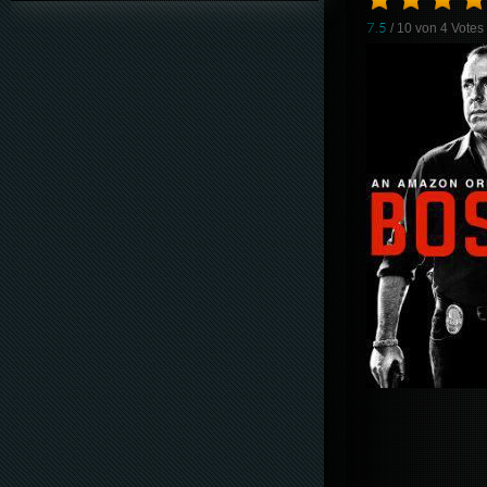
7.5
/ 10 von
4
Votes