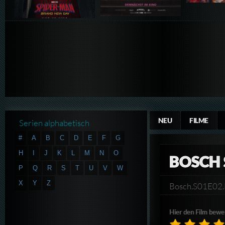
NEU
FILME
Serien alphabetisch
#
A
B
C
D
E
F
G
H
I
J
K
L
M
N
O
BOSCH 
P
Q
R
S
T
U
V
W
X
Y
Z
Bosch.S01E02
Hier den Film bewe