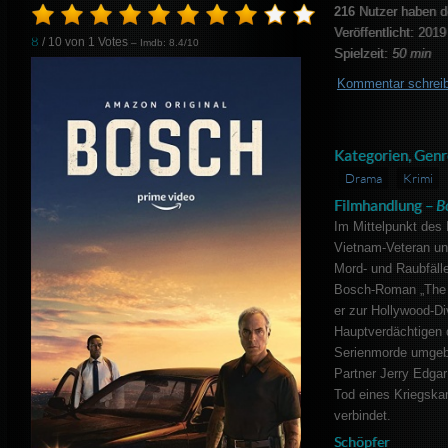
216
Nutzer haben d
Veröffentlicht: 2019
8
/ 10 von
1
Votes
– Imdb: 8.4/10
Spielzeit:
50 min
Kommentar schrei
Kategorien, Genr
Drama
Krimi
Filmhandlung –
B
Im Mittelpunkt des 
Vietnam-Veteran un
Mord- und Raubfälle
Bosch-Roman „The B
er zur Hollywood-Di
Hauptverdächtigen 
Serienmorde umgeb
Partner Jerry Edgar
Tod eines Kriegska
verbindet.
Schöpfer