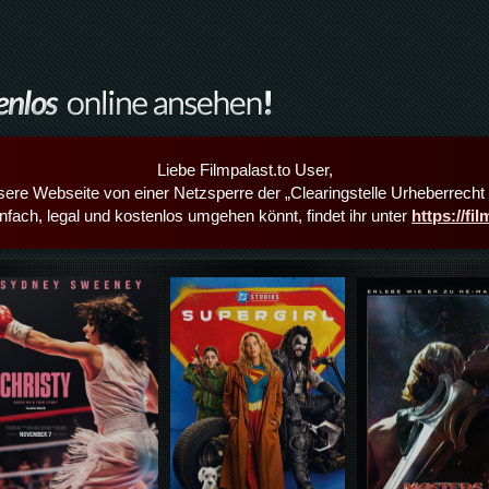
Liebe Filmpalast.to User,
sere Webseite von einer Netzsperre der „Clearingstelle Urheberrecht i
infach, legal und kostenlos umgehen könnt, findet ihr unter
https://fi
Details,Play
Details,Play
Details,Play