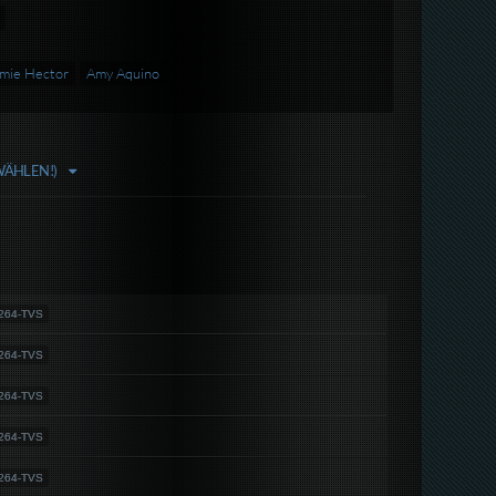
mie Hector
Amy Aquino
WÄHLEN!)
264-TVS
264-TVS
264-TVS
264-TVS
264-TVS