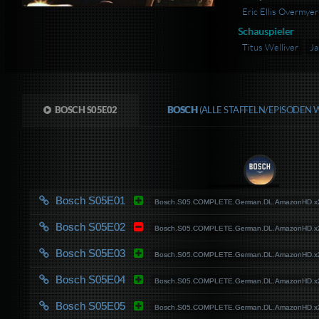
Eric Ellis Overmyer
Schauspieler
Titus Welliver
Ja
BOSCH S05E02
BOSCH
(ALLE STAFFELN/EPISODEN 
Bosch S05E01
Bosch.S05.COMPLETE.German.DL.AmazonHD.x
Bosch S05E02
Bosch.S05.COMPLETE.German.DL.AmazonHD.x
Bosch S05E03
Bosch.S05.COMPLETE.German.DL.AmazonHD.x
Bosch S05E04
Bosch.S05.COMPLETE.German.DL.AmazonHD.x
Bosch S05E05
Bosch.S05.COMPLETE.German.DL.AmazonHD.x