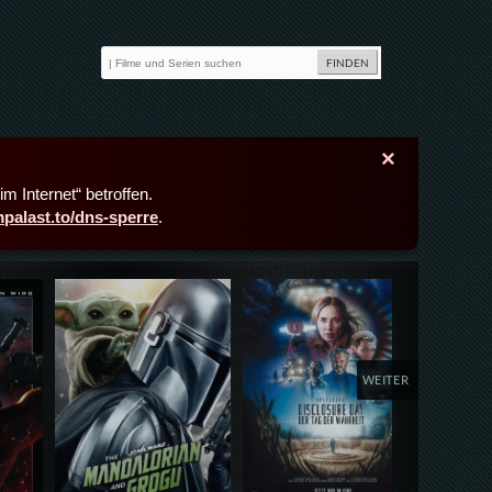
×
m Internet“ betroffen.
lmpalast.to/dns-sperre
.
Details,Play
Details,Play
Deta
WEITER