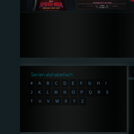
Serien alphabetisch
#
A
B
C
D
E
F
G
H
I
J
K
L
M
N
O
P
Q
R
S
T
U
V
W
X
Y
Z