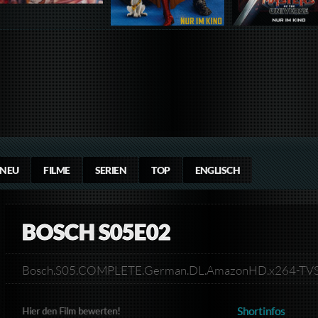
NEU
FILME
SERIEN
TOP
ENGLISCH
BOSCH S05E02
Bosch.S05.COMPLETE.German.DL.AmazonHD.x264-T
Shortinfos
Hier den Film bewerten!