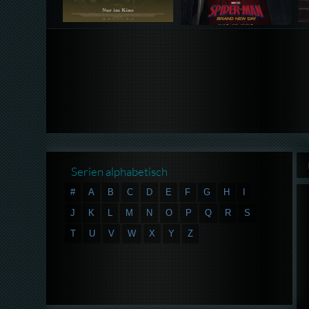
Serien alphabetisch
#
A
B
C
D
E
F
G
H
I
J
K
L
M
N
O
P
Q
R
S
T
U
V
W
X
Y
Z