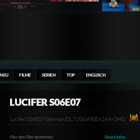
NEU
FILME
SERIEN
TOP
ENGLISCH
LUCIFER S06E07
Lucifer.S06E07.German.DL.720p.WEB.h264-OHD
Shortinfos
Hier den Film bewerten!