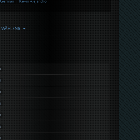
 German
Kevin Alejandro
N WÄHLEN!)
D
D
D
D
D
D
D