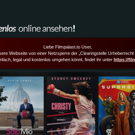
Liebe Filmpalast.to User,
sere Webseite von einer Netzsperre der „Clearingstelle Urheberrecht i
infach, legal und kostenlos umgehen könnt, findet ihr unter
https://fi
Details,Play
Details,Play
Details,Play