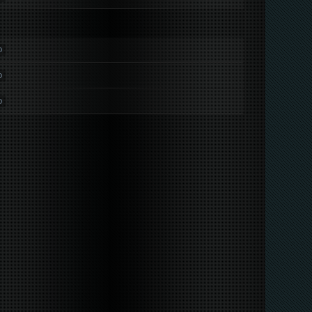
D
D
D