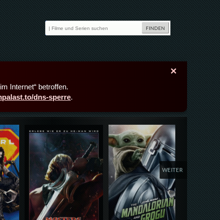
×
m Internet“ betroffen.
lmpalast.to/dns-sperre
.
Details,Play
Details,Play
Deta
WEITER