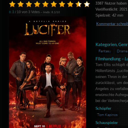
3387
Nutzer haben 
Veröffentlicht: 2021
8.3
/ 10 von
3
Votes
– Imdb: 8.1/10
Spielzeit:
42 min
Kommentar schrei
Kategorien, Genr
Fantasy
Drama
Filmhandlung –
L
Tom Ellis schlüpft d
Höllenfürsts „Lucife
seinen Thron in der
zurücklässt, um de
Angeles zu verfallen
erwünschte Aufregu
bei der Verbrecherja
Schöpfer
Tom Kapinos
Schauspieler