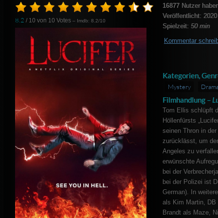
16877
Nutzer haben
Veröffentlicht: 2020
8.2
/ 10 von
10
Votes
– Imdb: 8.2/10
Spielzeit:
50 min
Kommentar schrei
Kategorien, Genr
Mystery
Dram
Filmhandlung –
L
Tom Ellis schlüpft d
Höllenfürsts „Lucife
seinen Thron in der
zurücklässt, um de
Angeles zu verfallen
erwünschte Aufregu
bei der Verbrecherj
bei der Polizei ist
German). In weitere
als Kim Martin, DB
Brandt als Maze, N