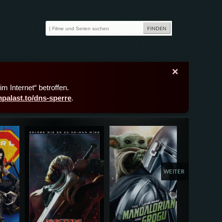
×
m Internet“ betroffen.
lmpalast.to/dns-sperre
.
Details,Play
Details,Play
Deta
WEITER