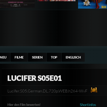
NEU
FILME
SERIEN
TOP
ENGLISCH
LUCIFER S05E01
Lucifer.S05.German.DL.720p.WEB.h264-WvF
Shortinfos
Hier den Film bewerten!