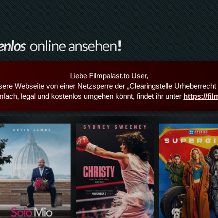
Liebe Filmpalast.to User,
sere Webseite von einer Netzsperre der „Clearingstelle Urheberrecht i
infach, legal und kostenlos umgehen könnt, findet ihr unter
https://fi
Details,Play
Details,Play
Details,Play