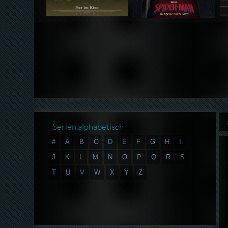
Serien alphabetisch
#
A
B
C
D
E
F
G
H
I
J
K
L
M
N
O
P
Q
R
S
T
U
V
W
X
Y
Z