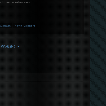
s Trixie zu sehen sein.
 German
Kevin Alejandro
N WÄHLEN!)