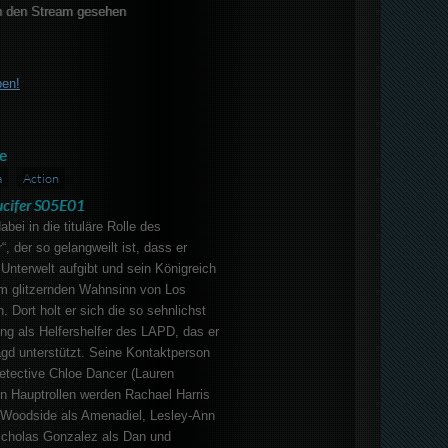
 den Stream gesehen
ben!
e
a
Action
ucifer S05E01
abei in die tituläre Rolle des
r“, der so gelangweilt ist, dass er
 Unterwelt aufgibt und sein Königreich
m glitzernden Wahnsinn von Los
. Dort holt er sich die so sehnlichst
ng als Helfershelfer des LAPD, das er
agd unterstützt. Seine Kontaktperson
 Detective Chloe Dancer (Lauren
n Hauptrollen werden Rachael Harris
 Woodside als Amenadiel, Lesley-Ann
icholas Gonzalez als Dan und