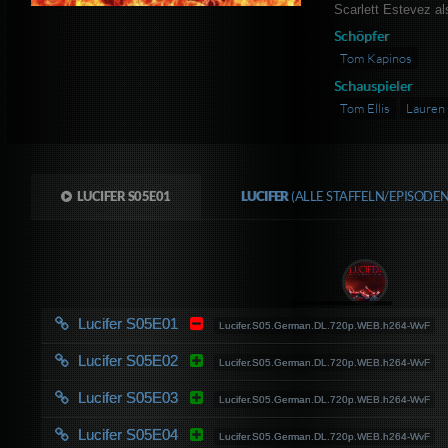
Scarlett Estevez al
Schöpfer
Tom Kapinos
Schauspieler
Tom Ellis
Lauren
LUCIFER S05E01
LUCIFER
(ALLE STAFFELN/EPISODE
Lucifer S05E01
Lucifer.S05.German.DL.720p.WEB.h264-WvF
Lucifer S05E02
Lucifer.S05.German.DL.720p.WEB.h264-WvF
Lucifer S05E03
Lucifer.S05.German.DL.720p.WEB.h264-WvF
Lucifer S05E04
Lucifer.S05.German.DL.720p.WEB.h264-WvF