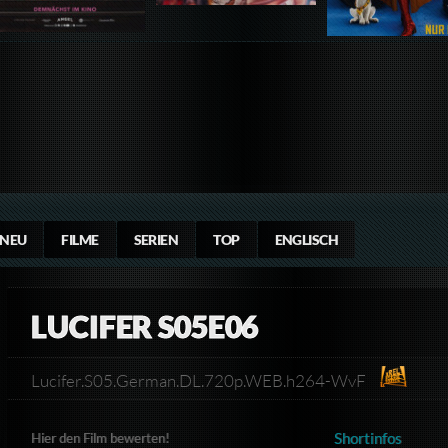
NEU
FILME
SERIEN
TOP
ENGLISCH
LUCIFER S05E06
Lucifer.S05.German.DL.720p.WEB.h264-WvF
Shortinfos
Hier den Film bewerten!