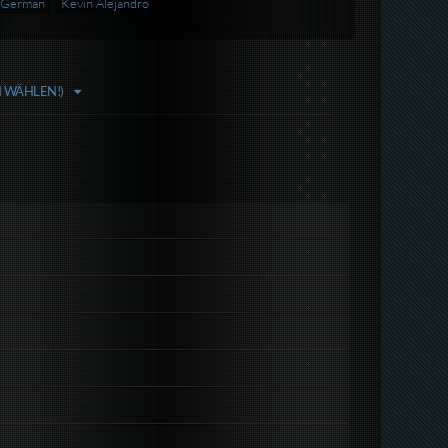
 German
Kevin Alejandro
N WÄHLEN!)