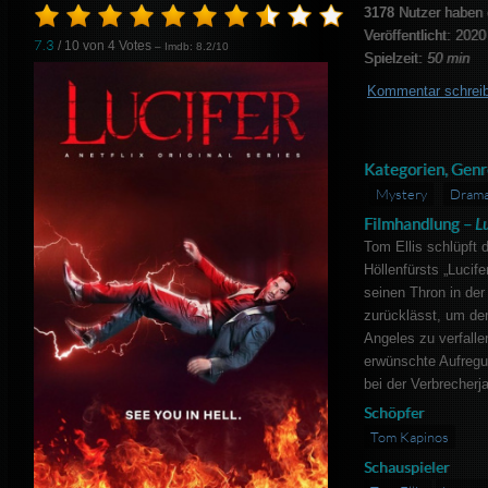
3178
Nutzer haben 
Veröffentlicht: 2020
7.3
/ 10 von
4
Votes
– Imdb: 8.2/10
Spielzeit:
50 min
Kommentar schrei
Kategorien, Genr
Mystery
Dram
Filmhandlung –
L
Tom Ellis schlüpft d
Höllenfürsts „Lucife
seinen Thron in der
zurücklässt, um de
Angeles zu verfallen
erwünschte Aufregu
bei der Verbrecherja
Schöpfer
Tom Kapinos
Schauspieler