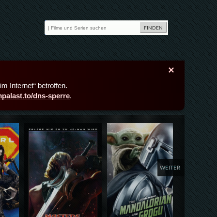
×
m Internet“ betroffen.
lmpalast.to/dns-sperre
.
Details,Play
Details,Play
Deta
WEITER