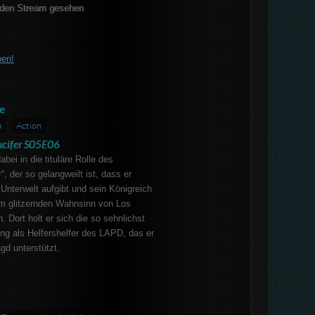
den Stream gesehen
ben!
e
a
Action
ucifer S05E06
abei in die tituläre Rolle des
r“, der so gelangweilt ist, dass er
 Unterwelt aufgibt und sein Königreich
m glitzernden Wahnsinn von Los
. Dort holt er sich die so sehnlichst
ng als Helfershelfer des LAPD, das er
gd unterstützt.