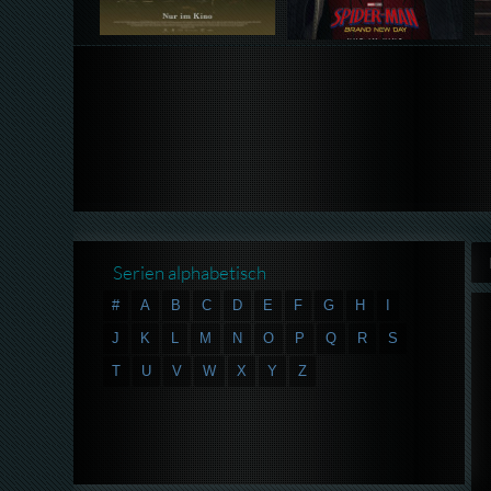
Serien alphabetisch
#
A
B
C
D
E
F
G
H
I
J
K
L
M
N
O
P
Q
R
S
T
U
V
W
X
Y
Z