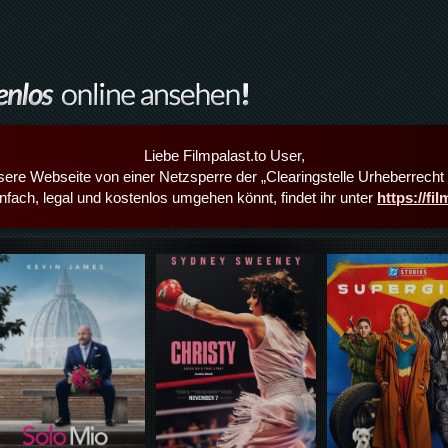
Liebe Filmpalast.to User,
sere Webseite von einer Netzsperre der „Clearingstelle Urheberrecht i
infach, legal und kostenlos umgehen könnt, findet ihr unter
https://fi
Details,Play
Details,Play
Details,Play