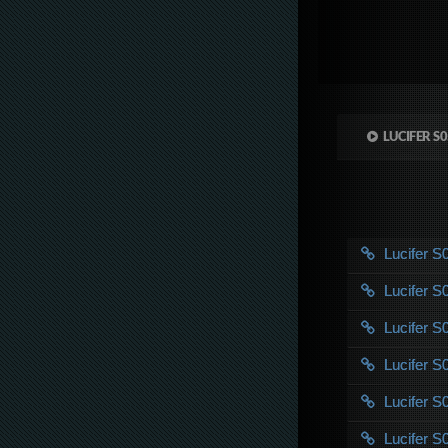
LUCIFER S
Lucifer 
Lucifer 
Lucifer 
Lucifer 
Lucifer 
Lucifer 